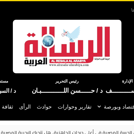
ا
إدارة
رئيس التحرير
مستشا
ســـــــــــف
د / حــــــسن اللـــــــــــــبـان
د / الس
تصاد وبورصة
تقارير وحوارات
حوادث
الرأى
ثقافة 
لحربية المصرية في أعلى درجات الجاهزية.. هل تتحرك البحرية المصرية 