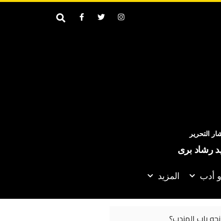
ر التحرير
يد رشاد برى
و أدب
المزيد
نحو باب المندب؟