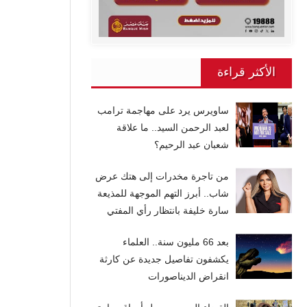
الأكثر قراءة
ساويرس يرد على مهاجمة ترامب
لعبد الرحمن السيد.. ما علاقة
شعبان عبد الرحيم؟
من تاجرة مخدرات إلى هتك عرض
شاب.. أبرز التهم الموجهة للمذيعة
سارة خليفة بانتظار رأي المفتي
بعد 66 مليون سنة.. العلماء
يكشفون تفاصيل جديدة عن كارثة
انقراض الديناصورات