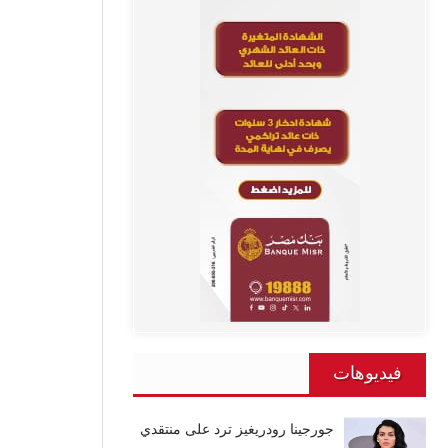
فيديوهات
جورجينا رودريغيز ترد على منتقدي