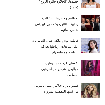
جسدها: “الحلاوة حلاوة الروح”
(صور)
بمطاعم ومشروعات عقارية
وطبية.. فنانون يقتحمون البيزنس
لتأمين حياتهم
فاطمة بوش ملكة جمال العالم ترد
على شائعات ارتباطها بعلاقة
عاطفية مع بيلينغهام
بفستان الزفاف والزغاريد…
كواليس “عرس” هيفاء وهبي
المفاجئ
فيديو نادر لـ شاكيرا تغني بالعربي..
ما أغنيتها المفضلة لفيروز؟