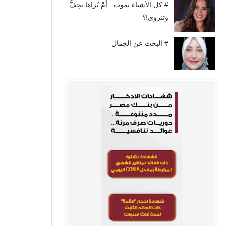
# كل الأشياء تموت.. أَمْ تُراها تجِفُّ
وتنزوي!؟
# البحث عن الجمال