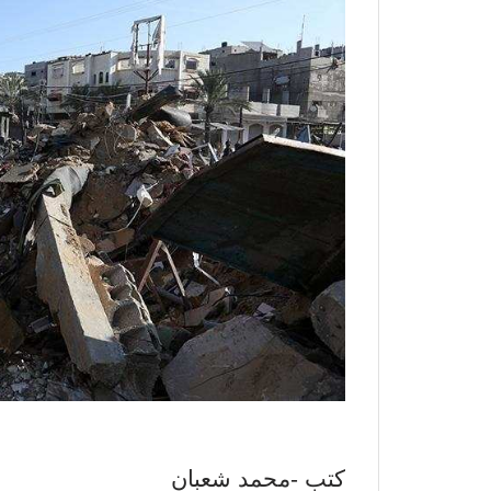
كتب -محمد شعبان