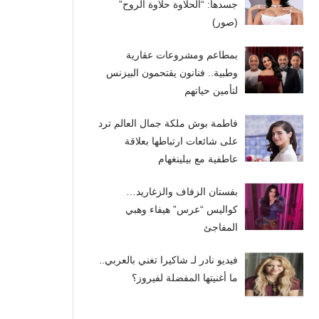
جسدها: “الحلاوة حلاوة الروح”
(صور)
بمطاعم ومشروعات عقارية
وطبية.. فنانون يقتحمون البيزنس
لتأمين حياتهم
فاطمة بوش ملكة جمال العالم ترد
على شائعات ارتباطها بعلاقة
عاطفية مع بيلينغهام
بفستان الزفاف والزغاريد…
كواليس “عرس” هيفاء وهبي
المفاجئ
فيديو نادر لـ شاكيرا تغني بالعربي..
ما أغنيتها المفضلة لفيروز؟