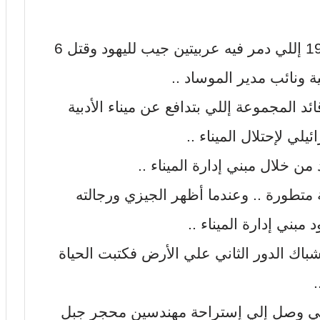
البطل ده صاحب كمين جبل مريم 1968 إللي دمر فيه عربيتين جيب لليهود وقتل 6
ية ونائب مدير الموساد ..
1 كان الجيزي قائد المجموعة إللي بتدافع عن ميناء الأدبية
ي لإحتلال الميناء ..
من خلال مبني إدارة الميناء ..
متطورة .. وعندما أظهر الجيزي ورجالته
 مبني إدارة الميناء ..
اك الدور الثاني علي الأرض فكتبت الحياة
تي وصل إلي إستراحة مهندسين محجر جبل