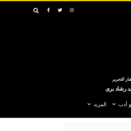
ر التحرير
يد رشاد برى
و أدب
المزيد
ى لشراكة اقتصادية أكثر عمقا مع روسيا