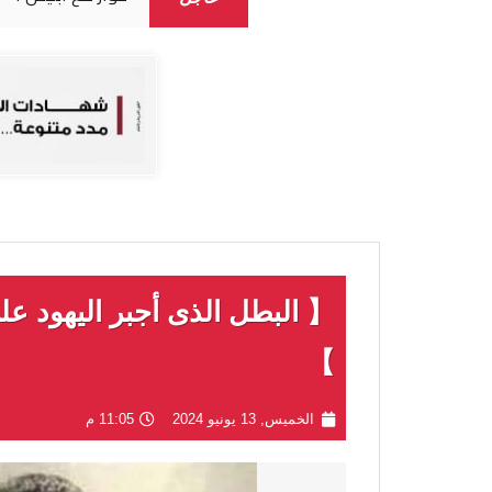
【 البطل الذى أجبر اليهود علي
】
الخميس, 13 يونيو 2024
11:05 م