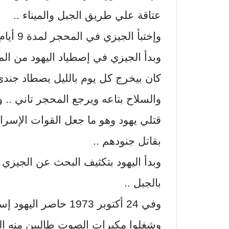
عتاقة علي طريق الجبل والميناء ..
وإختبأ الجيزي في المحجر لمدة 9 أيام لا يملك أى شىء سوى بندقية وخنجر ..
وبدأ الجيزي في إصطياد اليهود من المين
كان بيخرج كل يوم بالليل يصطاد جندى
قتلي يهود وهو ما جعل القوات الإسرا
بقاتل جنودهم ..
وبدأ اليهود بتكثيف البحث عن الجيزي
بالجبل ..
وفي 24 أكتوبر 1973 حا
وشغلوا مكبرات الصوت طالبين منه ال