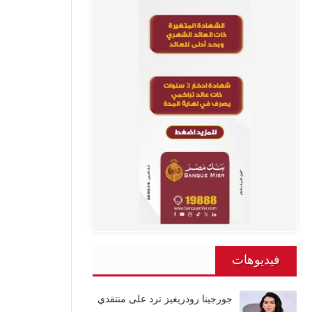
فيديوهات
جورجينا رودريغيز ترد على منتقدي