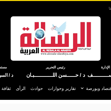
ا
إدارة
رئيس التحرير
مستشا
ســـــــــــف
د / حــــــسن اللـــــــــــــبـان
د / الس
تصاد وبورصة
تقارير وحوارات
حوادث
الرأى
ثقافة 
مصر: نسع