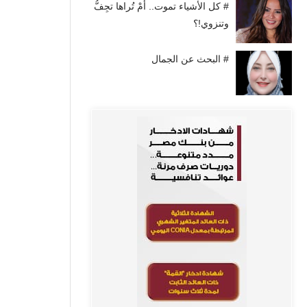
# كل الأشياء تموت.. أَمْ تُراها تجِفُّ
وتنزوي!؟
# البحث عن الجمال