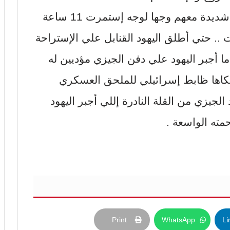
ولكن الجيزي قرر الدخول في معركة شديدة معهم وجها لوجه إستمرت 11 ساعة
 حتي أطلق اليهود القنابل علي الإستراحة
ا أجبر اليهود علي دفن الجيزي مؤديين له
حكاها ظابط إسرائيلي للملحق العسكري
جيزي من القلة النادرة إللي أجبر اليهود
مته الواسعة .
Print
WhatsApp
Li