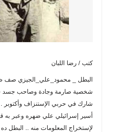
كتب / رضا اللبان
البطل _ محمود_علي_الجيزي صف ظا
شخصية صارمة وجادة وصاحب جسد قو
شارك في حربي الإستنزاف وأكتوبر .
أسير إسرائيلي علي ضهره وعبر به قن