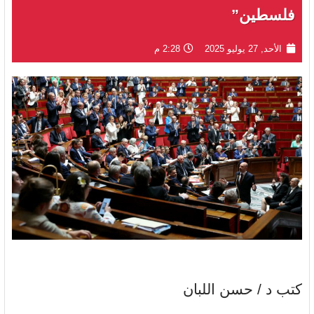
فلسطين”
الأحد, 27 يوليو 2025
2:28 م
كتب د / حسن اللبان