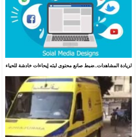
لزيادة المشاهدات..ضبط صانع محتوى لبثه إيحاءات خادشة للحياء