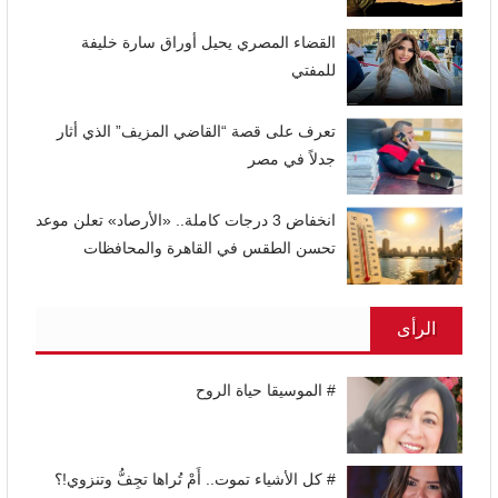
القضاء المصري يحيل أوراق سارة خليفة
للمفتي
تعرف على قصة “القاضي المزيف” الذي أثار
جدلاً في مصر
انخفاض 3 درجات كاملة.. «الأرصاد» تعلن موعد
تحسن الطقس في القاهرة والمحافظات
الرأى
# الموسيقا حياة الروح
# كل الأشياء تموت.. أَمْ تُراها تجِفُّ وتنزوي!؟