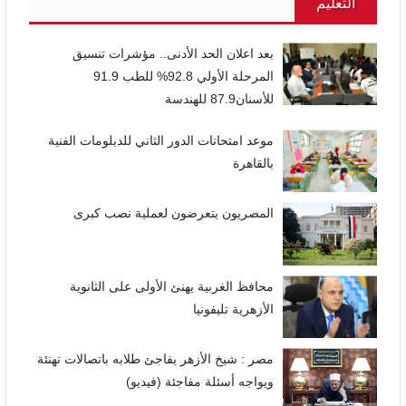
التعليم
بعد اعلان الحد الأدنى.. مؤشرات تنسيق
المرحلة الأولي 92.8% للطب 91.9
للأسنان87.9 للهندسة
موعد امتحانات الدور الثاني للدبلومات الفنية
بالقاهرة
المصريون يتعرضون لعملية نصب كبرى
محافظ الغربية يهنئ الأولى على الثانوية
الأزهرية تليفونيا
مصر : شيخ الأزهر يفاجئ طلابه باتصالات تهنئة
ويواجه أسئلة مفاجئة (فيديو)