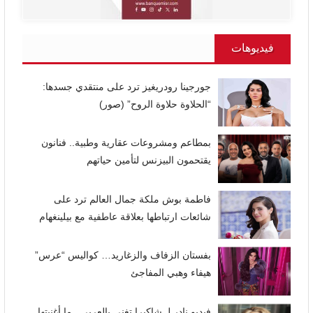
فيديوهات
جورجينا رودريغيز ترد على منتقدي جسدها:
“الحلاوة حلاوة الروح” (صور)
بمطاعم ومشروعات عقارية وطبية.. فنانون
يقتحمون البيزنس لتأمين حياتهم
فاطمة بوش ملكة جمال العالم ترد على
شائعات ارتباطها بعلاقة عاطفية مع بيلينغهام
بفستان الزفاف والزغاريد… كواليس “عرس”
هيفاء وهبي المفاجئ
فيديو نادر لـ شاكيرا تغني بالعربي.. ما أغنيتها