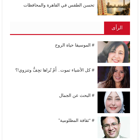
تحسن الطقس في القاهرة والمحافظات
الرأى
# الموسيقا حياة الروح
# كل الأشياء تموت.. أَمْ تُراها تجِفُّ وتنزوي!؟
# البحث عن الجمال
# “ثقافة المظلومية”