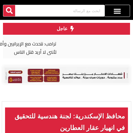
عاجل
ترامب: نتحدث مع الإيرانيين وأفضّل التوصل إلى اتفاق
لأنني لا أريد قتل الناس
محافظ الإسكندرية: لجنة هندسية للتحقيق
في انهيار عقار العطارين