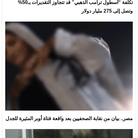
تكلفة “أسطول ترامب الذهبي” قد تتجاوز التقديرات بـ50%
وتصل إلى 275 مليار دولار
مصر.. بيان من نقابة الصحفيين بعد واقعة فتاة أوبر المثيرة للجدل