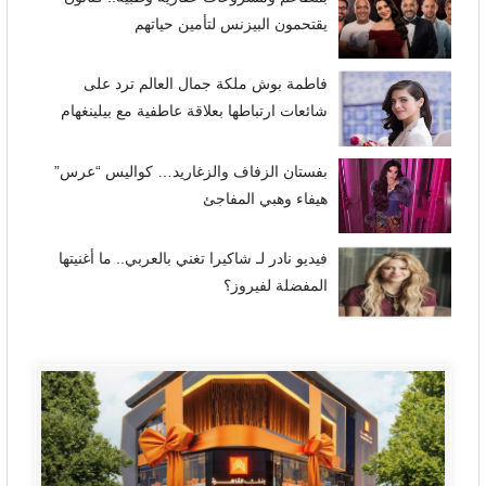
يقتحمون البيزنس لتأمين حياتهم
فاطمة بوش ملكة جمال العالم ترد على
شائعات ارتباطها بعلاقة عاطفية مع بيلينغهام
بفستان الزفاف والزغاريد… كواليس “عرس”
هيفاء وهبي المفاجئ
فيديو نادر لـ شاكيرا تغني بالعربي.. ما أغنيتها
المفضلة لفيروز؟