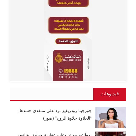
فيديوهات
جورجينا رودريغيز ترد على منتقدي جسدها:
“الحلاوة حلاوة الروح” (صور)
بمطاعم ومشروعات عقارية وطبية.. فنانون