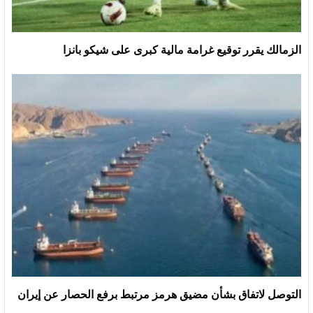
الزمالك يقرر توقيع غرامة مالية كبرى على شيكو بانزا
التوصل لاتفاق بشأن مضيق هرمز مرتبط برفع الحصار عن إيران