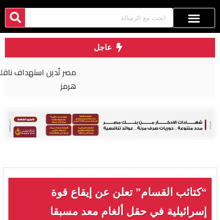
عاجل
مصر تُدين استهداف ناقلة نفط إماراتية في مضيق
هرمز
“كتائب القسام” تعلن عن إيقاع قوة
إسرائيلية في حقل ألغام معد مسبقا