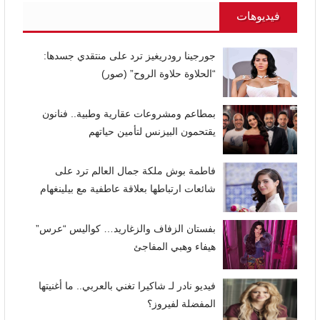
فيديوهات
جورجينا رودريغيز ترد على منتقدي جسدها:
“الحلاوة حلاوة الروح” (صور)
بمطاعم ومشروعات عقارية وطبية.. فنانون
يقتحمون البيزنس لتأمين حياتهم
فاطمة بوش ملكة جمال العالم ترد على
شائعات ارتباطها بعلاقة عاطفية مع بيلينغهام
بفستان الزفاف والزغاريد… كواليس “عرس”
هيفاء وهبي المفاجئ
فيديو نادر لـ شاكيرا تغني بالعربي.. ما أغنيتها
المفضلة لفيروز؟