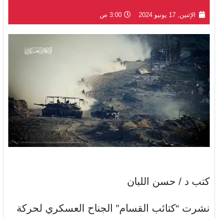
الإثنين, 17 يونيو 2024
3:00 ص
كتب د / حسن اللبان
نشرت “كتائب القسام” الجناح العسكري لحركة