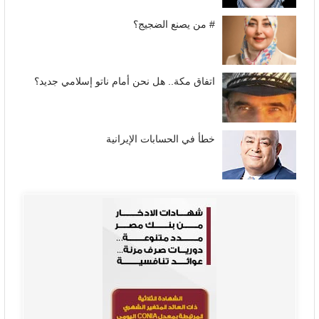
# من يصنع الضجيج؟
اتفاق مكة.. هل نحن أمام ناتو إسلامي جديد؟
خطأ في الحسابات الإيرانية