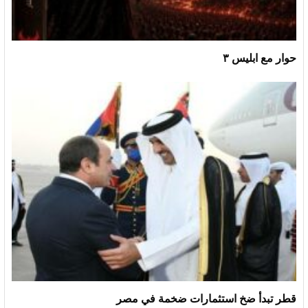
حوار مع ابليس ٣
قطر تبدأ ضخ استثمارات ضخمة في مصر