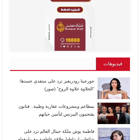
فيديوهات
جورجينا رودريغيز ترد على منتقدي جسدها:
“الحلاوة حلاوة الروح” (صور)
بمطاعم ومشروعات عقارية وطبية.. فنانون
يقتحمون البيزنس لتأمين حياتهم
فاطمة بوش ملكة جمال العالم ترد على
شائعات ارتباطها بعلاقة عاطفية مع بيلينغهام