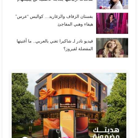
بفستان الزفاف والزغاريد… كواليس “عرس”
هيفاء وهبي المفاجئ
فيديو نادر لـ شاكيرا تغني بالعربي.. ما أغنيتها
المفضلة لفيروز؟