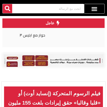
عاجل
حوار مع ابليس ٣
فيلم الرسوم المتحركة (إنسايد أوت) أو
«قلبا وقالبا» حقق إيرادات بلغت 155 مليون