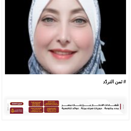
# ثمن التردّد