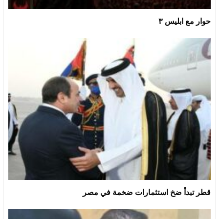
حوار مع ابليس ٣
قطر تبدأ ضخ استثمارات ضخمة في مصر