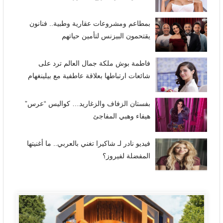
بمطاعم ومشروعات عقارية وطبية.. فنانون
يقتحمون البيزنس لتأمين حياتهم
فاطمة بوش ملكة جمال العالم ترد على
شائعات ارتباطها بعلاقة عاطفية مع بيلينغهام
بفستان الزفاف والزغاريد… كواليس “عرس”
هيفاء وهبي المفاجئ
فيديو نادر لـ شاكيرا تغني بالعربي.. ما أغنيتها
المفضلة لفيروز؟