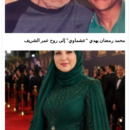
محمد رمضان يهدي “عشماوي” إلى روح عمر الشريف