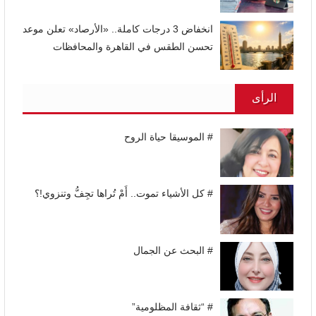
انخفاض 3 درجات كاملة.. «الأرصاد» تعلن موعد
تحسن الطقس في القاهرة والمحافظات
الرأى
# الموسيقا حياة الروح
# كل الأشياء تموت.. أَمْ تُراها تجِفُّ وتنزوي!؟
# البحث عن الجمال
# “ثقافة المظلومية”