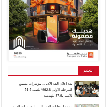
التعليم
بعد اعلان الحد الأدنى.. مؤشرات تنسيق
المرحلة الأولي 92.8% للطب 91.9
للأسنان87.9 للهندسة
موعد امتحانات الدور الثاني للدبلومات الفنية