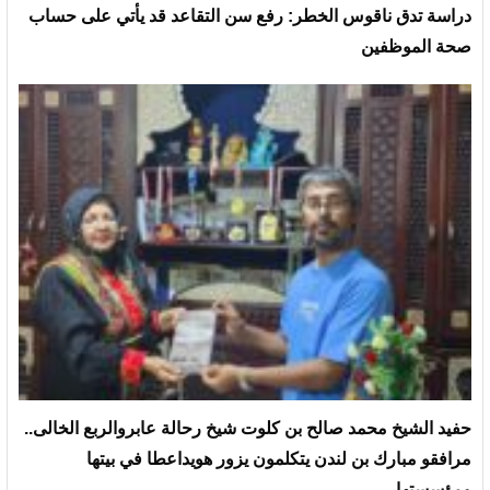
دراسة تدق ناقوس الخطر: رفع سن التقاعد قد يأتي على حساب
صحة الموظفين
حفيد الشيخ محمد صالح بن كلوت شيخ رحالة عابروالربع الخالى..
مرافقو مبارك بن لندن يتكلمون يزور هويداعطا في بيتها
ومؤسستها