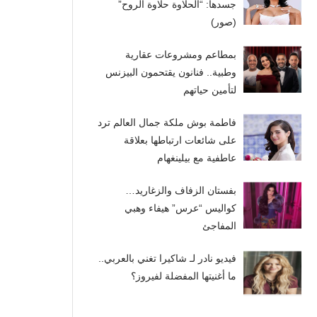
جسدها: “الحلاوة حلاوة الروح”
(صور)
بمطاعم ومشروعات عقارية
وطبية.. فنانون يقتحمون البيزنس
لتأمين حياتهم
فاطمة بوش ملكة جمال العالم ترد
على شائعات ارتباطها بعلاقة
عاطفية مع بيلينغهام
بفستان الزفاف والزغاريد…
كواليس “عرس” هيفاء وهبي
المفاجئ
فيديو نادر لـ شاكيرا تغني بالعربي..
ما أغنيتها المفضلة لفيروز؟