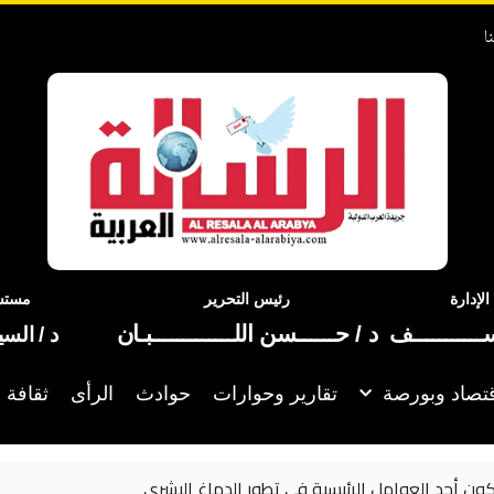
ا
إدارة
رئيس التحرير
مستشا
ســـــــــــف
د / حــــــسن اللـــــــــــــبـان
د / الس
تصاد وبورصة
تقارير وحوارات
حوادث
الرأى
ثقافة 
غ البشري
بعد خطأ “كارثي”.. ع