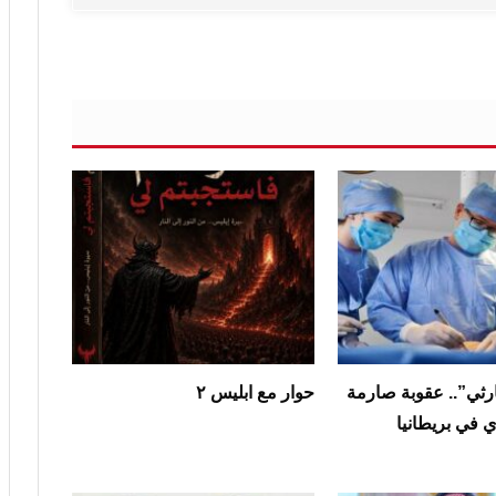
رثي”.. عقوبة صارمة
حوار مع ابليس ٢
في بريطانيا