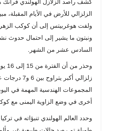
كشف راصد الزلازل الهولندي فرانك ه
الزلزالي للأرض في الأيام المقبلة، مبين
ولفت هوغربيتس إلى أن كوكب الزهرة
ونبتون ما يشير إلى احتمال حدوث نش
السادس عشر من الشهر.
وحذر 
زلزالي أكبر يت
المجموعات الهندسية المهمة في الي
أخرى في وضع الزاوية اليمنى مع كوكب
وحدد العالم الهولندي تنبؤاته في تركيا
طويلة تم رصد حالات طبيعية غير مألو