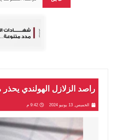
راصد الزلازل الهولندي يحذر 
الخميس, 13 يونيو 2024
9:42 م