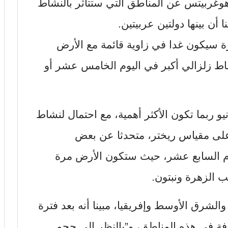
وغربيتس عن المناطق التي ستتأثر بالنشاط
ا أن بينها دولتين عربيتين.
 سيكون غدا في زاوية قائمة مع الأرض
اط زلزالي أكبر في اليوم الخامس عشر أو
من أن الفترة من 15 إلى 16 يونيو ربما تكون الأكثر أهمية، مع احتمال لنشاط
راوح بين 6 و7 درجات على مقياس ريختر، متحدثا عن بعض
وم السابع عشر، حيث ستكون الأرض مرة
 الزهرة ونبتون.
 والشرق الأوسط وإفريقيا، مبينا أنه بعد فترة
فة في هذه المناطق، و”بالنظر إلى حجم