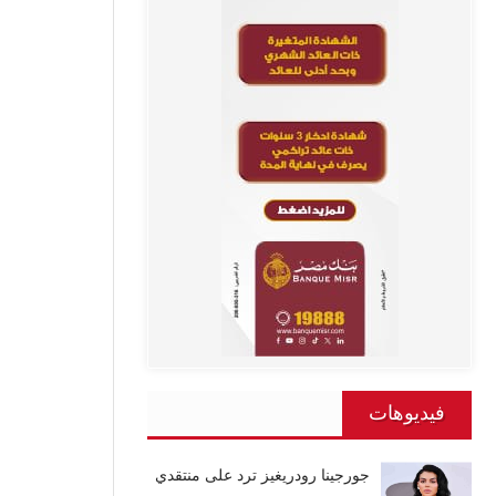
فيديوهات
جورجينا رودريغيز ترد على منتقدي