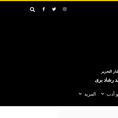
ر التحرير
يد رشاد برى
و أدب
المزيد
قوبة صارمة لجراح مصري في بريطانيا