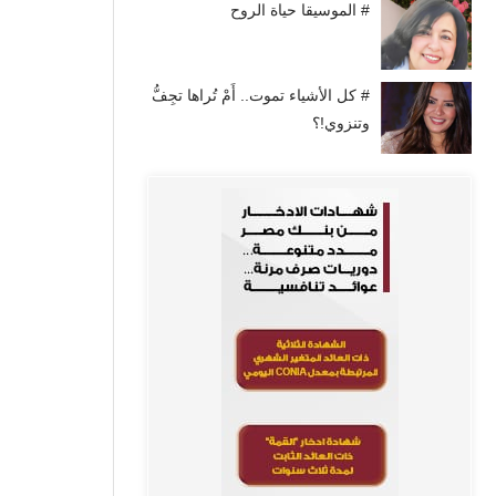
# الموسيقا حياة الروح
# كل الأشياء تموت.. أَمْ تُراها تجِفُّ
وتنزوي!؟