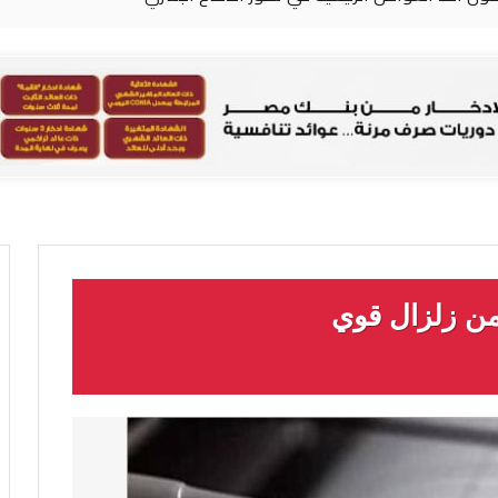
من زلزال قوي