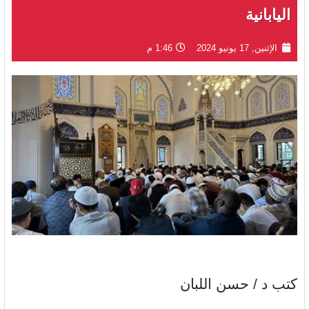
اليابانية
الإثنين, 17 يونيو 2024
1:46 م
كتب د / حسن اللبان