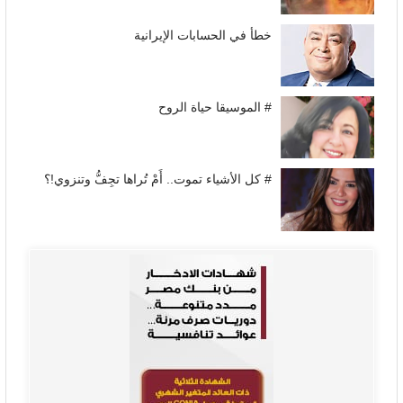
خطأ في الحسابات الإيرانية
# الموسيقا حياة الروح
# كل الأشياء تموت.. أَمْ تُراها تجِفُّ وتنزوي!؟