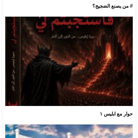
# من يصنع الضجيج؟
حوار مع ابليس ١