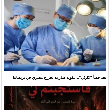
بعد خطأ “كارثي”.. عقوبة صارمة لجراح مصري في بريطانيا