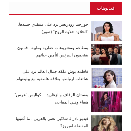
فيديوهات
جورجينا رودريغيز ترد على منتقدي جسدها:
“الحلاوة حلاوة الروح” (صور)
بمطاعم ومشروعات عقارية وطبية.. فنانون
يقتحمون البيزنس لتأمين حياتهم
فاطمة بوش ملكة جمال العالم ترد على
شائعات ارتباطها بعلاقة عاطفية مع بيلينغهام
بفستان الزفاف والزغاريد… كواليس “عرس”
هيفاء وهبي المفاجئ
فيديو نادر لـ شاكيرا تغني بالعربي.. ما أغنيتها
المفضلة لفيروز؟