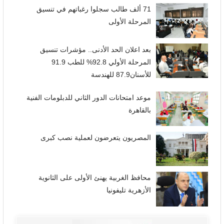
71 ألف طالب سجلوا رغباتهم في تنسيق
المرحلة الأولى
بعد اعلان الحد الأدنى.. مؤشرات تنسيق
المرحلة الأولي 92.8% للطب 91.9
للأسنان87.9 للهندسة
موعد امتحانات الدور الثاني للدبلومات الفنية
بالقاهرة
المصريون يتعرضون لعملية نصب كبرى
محافظ الغربية يهنئ الأولى على الثانوية
الأزهرية تليفونيا