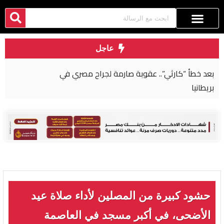
عاجل
بعد خطأ “كارثي”.. عقوبة صارمة لجراح مصري في
بريطانيا
حشود كبيرة من المصلين لأداء صلاة عيد
الأضحى، في أكبر مسجد في العاصمة