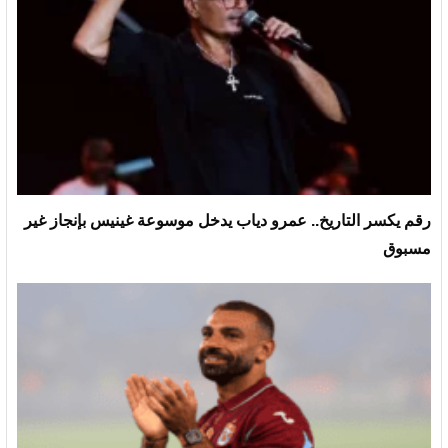
رقم يكسر التاريخ.. عمرو دياب يدخل موسوعة غينيس بإنجاز غير
مسبوق