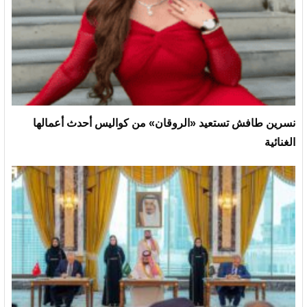
نسرين طافش تستعيد «الروقان» من كواليس أحدث أعمالها
الغنائية