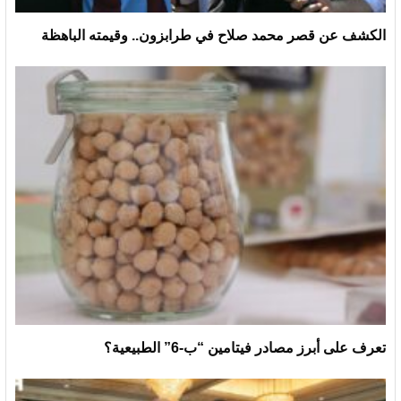
الكشف عن قصر محمد صلاح في طرابزون.. وقيمته الباهظة
تعرف على أبرز مصادر فيتامين “ب-6” الطبيعية؟