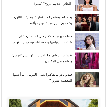
“الحلاوة حلاوة الروح” (صور)
بمطاعم ومشروعات عقارية وطبية.. فنانون
يقتحمون البيزنس لتأمين حياتهم
فاطمة بوش ملكة جمال العالم ترد على
شائعات ارتباطها بعلاقة عاطفية مع بيلينغهام
بفستان الزفاف والزغاريد… كواليس “عرس”
هيفاء وهبي المفاجئ
فيديو نادر لـ شاكيرا تغني بالعربي.. ما أغنيتها
المفضلة لفيروز؟