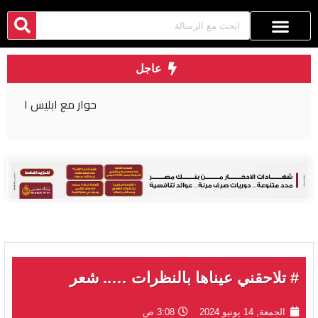
عاجل
حوار مع ابليس ١
# تلاحقني عيناها بالنظرات ….. شعر
الجمعة, 14 يونيو 2024
3:08 ص