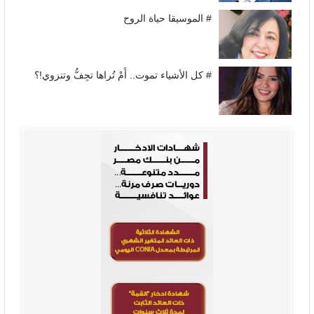
# الموسيقا حياة الروح
# كل الأشياء تموت.. أَمْ تُراها تجِفُّ وتنزوي!؟