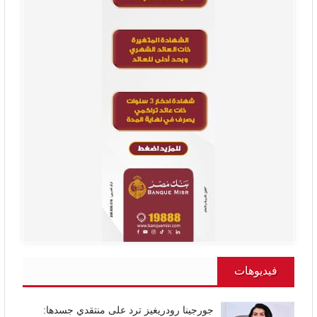
فيديوهات
جورجينا رودريغيز ترد على منتقدي جسدها: