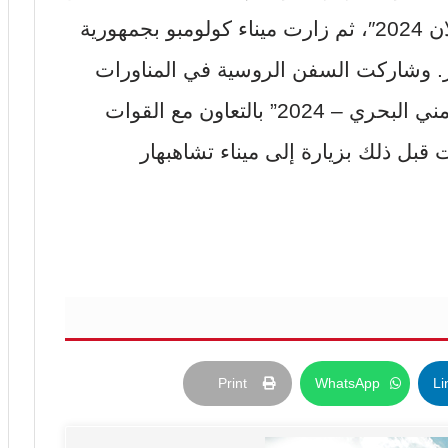
الهندي وأجرت التمرين المشترك “ميلان 2024″، ثم زارت ميناء كولومبو بجمهورية
طر. وشاركت السفن الروسية في المناورات
البحرية المتعددة الأطراف “الحزام الأمني ​​البحري – 2024” بالتعاون مع القوات
مت قبل ذلك بزيارة إلى ميناء تشاهبهار
Print
WhatsApp
Li