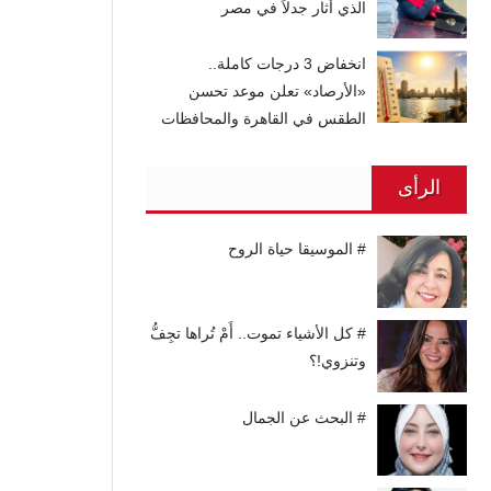
الذي أثار جدلاً في مصر
انخفاض 3 درجات كاملة..
«الأرصاد» تعلن موعد تحسن
الطقس في القاهرة والمحافظات
الرأى
# الموسيقا حياة الروح
# كل الأشياء تموت.. أَمْ تُراها تجِفُّ
وتنزوي!؟
# البحث عن الجمال