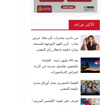
الأكثر قراءة
من تاجرة مخدرات إلى هتك عرض
شاب.. أبرز التهم الموجهة للمذيعة
سارة خليفة بانتظار رأي المفتي
بعد 66 مليون سنة.. العلماء
يكشفون تفاصيل جديدة عن كارثة
انقراض الديناصورات
القضاء المصري يحيل أوراق سارة
خليفة للمفتي
تعرف على قصة “القاضي المزيف”