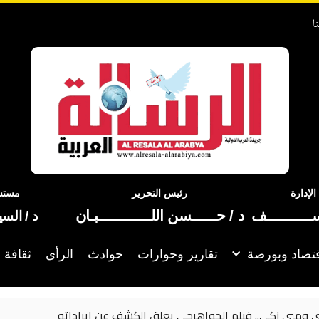
ا
إدارة
رئيس التحرير
مستشا
ســـــــــــف
د / حــــــسن اللـــــــــــــبـان
د / الس
تصاد وبورصة
تقارير وحوارات
حوادث
الرأى
ثقافة 