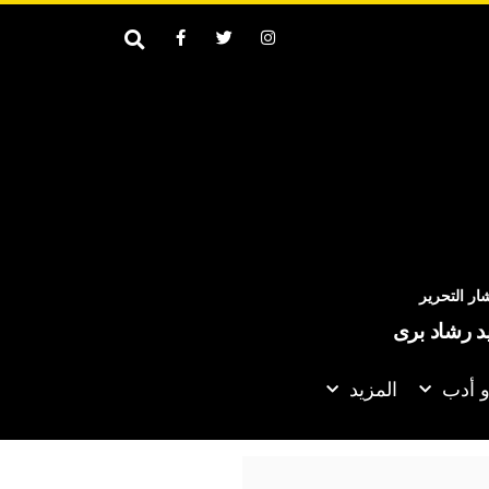
ر التحرير
يد رشاد برى
و أدب
المزيد