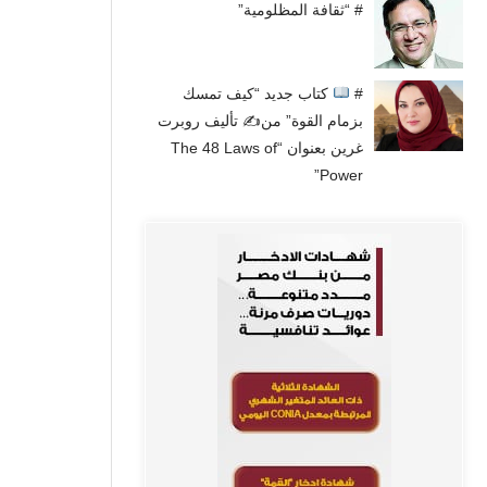
# “ثقافة المظلومية”
#
كتاب جديد “كيف تمسك
بزمام القوة” من✍
تأليف روبرت
غرين بعنوان “The 48 Laws of
Power”