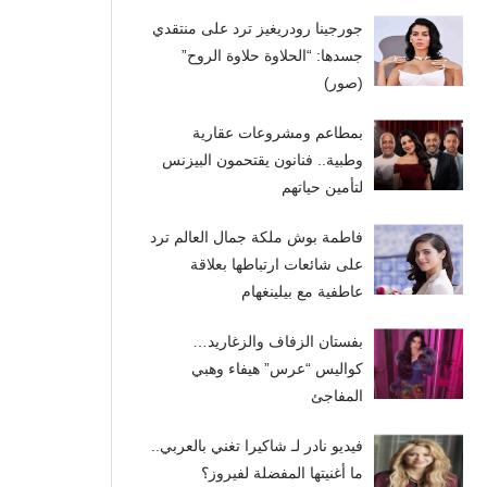
جورجينا رودريغيز ترد على منتقدي
جسدها: “الحلاوة حلاوة الروح”
(صور)
بمطاعم ومشروعات عقارية
وطبية.. فنانون يقتحمون البيزنس
لتأمين حياتهم
فاطمة بوش ملكة جمال العالم ترد
على شائعات ارتباطها بعلاقة
عاطفية مع بيلينغهام
بفستان الزفاف والزغاريد…
كواليس “عرس” هيفاء وهبي
المفاجئ
فيديو نادر لـ شاكيرا تغني بالعربي..
ما أغنيتها المفضلة لفيروز؟