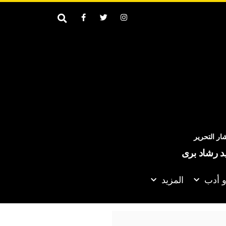
ر التحرير
يد رشاد برى
و أدب
المزيد