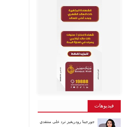
فيديوهات
جورجينا رودريغيز ترد على منتقدي