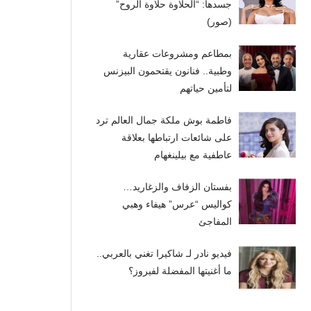
جسدها: “الحلاوة حلاوة الروح”
(صور)
بمطاعم ومشروعات عقارية
وطبية.. فنانون يقتحمون البيزنس
لتأمين حياتهم
فاطمة بوش ملكة جمال العالم ترد
على شائعات ارتباطها بعلاقة
عاطفية مع بيلينغهام
بفستان الزفاف والزغاريد…
كواليس “عرس” هيفاء وهبي
المفاجئ
فيديو نادر لـ شاكيرا تغني بالعربي..
ما أغنيتها المفضلة لفيروز؟