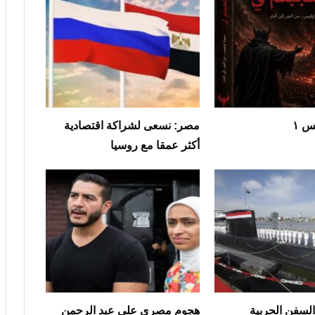
س ١
مصر: نسعى لشراكة اقتصادية
أكثر عمقا مع روسيا
لسفن الحربية
هجوم مصري على عبد الرحمن