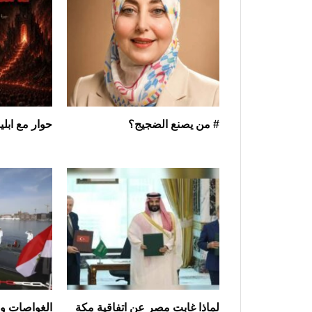
# من يصنع الضجيج؟
حوار مع ابلي
لماذا غابت مصر عن اتفاقية مكة
الغواصات وا