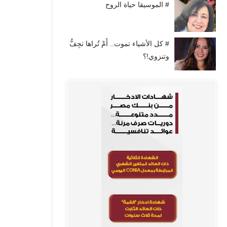
# الموسيقا حياة الروح
# كل الأشياء تموت.. أَمْ تُراها تجِفُّ
وتنزوي!؟