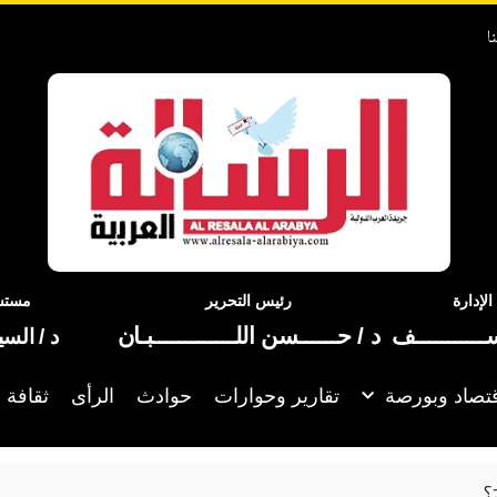
ا
إدارة
رئيس التحرير
مستشا
ســـــــــــف
د / حــــــسن اللـــــــــــــبـان
د / الس
تصاد وبورصة
تقارير وحوارات
حوادث
الرأى
ثقافة 