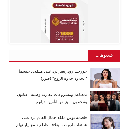
فيديوهات
جورجينا رودريغيز ترد على منتقدي جسدها:
“الحلاوة حلاوة الروح” (صور)
بمطاعم ومشروعات عقارية وطبية.. فنانون
يقتحمون البيزنس لتأمين حياتهم
فاطمة بوش ملكة جمال العالم ترد على
شائعات ارتباطها بعلاقة عاطفية مع بيلينغهام