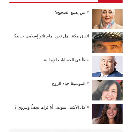
# من يصنع الضجيج؟
اتفاق مكة.. هل نحن أمام ناتو إسلامي جديد؟
خطأ في الحسابات الإيرانية
# الموسيقا حياة الروح
# كل الأشياء تموت.. أَمْ تُراها تجِفُّ وتنزوي!؟