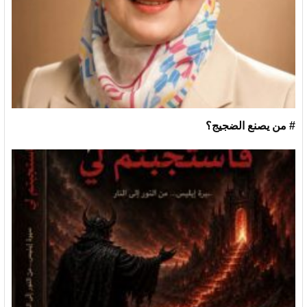
# من يصنع الضجيج؟