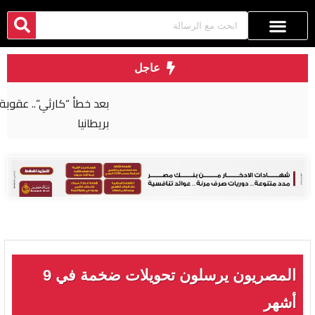
عاجل
بعد خطأ “كارثي”.. عقوبة صارمة لجراح مصري في
بريطانيا
المصريون يرسلون تحويلات ضخمة في 9
أشهر