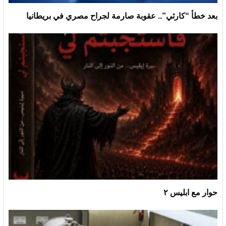
بعد خطأ “كارثي”.. عقوبة صارمة لجراح مصري في بريطانيا
حوار مع ابليس ٢