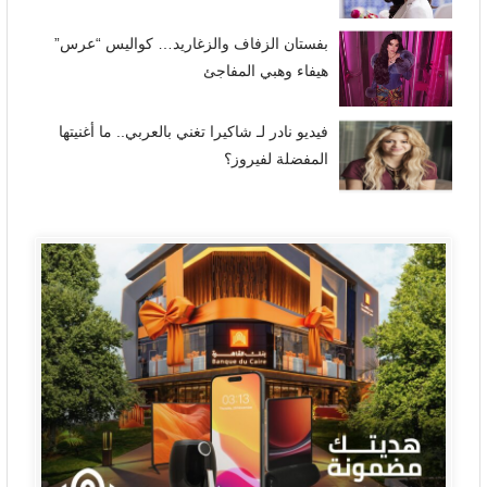
بفستان الزفاف والزغاريد… كواليس “عرس”
هيفاء وهبي المفاجئ
فيديو نادر لـ شاكيرا تغني بالعربي.. ما أغنيتها
المفضلة لفيروز؟