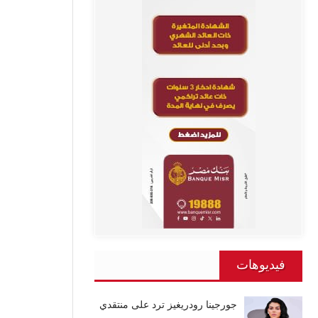
فيديوهات
جورجينا رودريغيز ترد على منتقدي