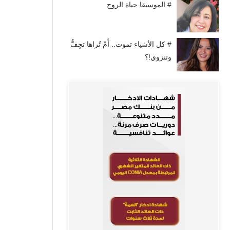
# الموسيقا حياة الروح
# كل الأشياء تموت.. أَمْ تُراها تجِفُّ
وتنزوي!؟