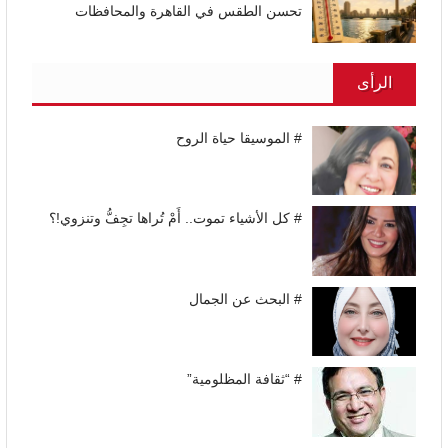
تحسن الطقس في القاهرة والمحافظات
الرأى
# الموسيقا حياة الروح
# كل الأشياء تموت.. أَمْ تُراها تجِفُّ وتنزوي!؟
# البحث عن الجمال
# “ثقافة المظلومية”