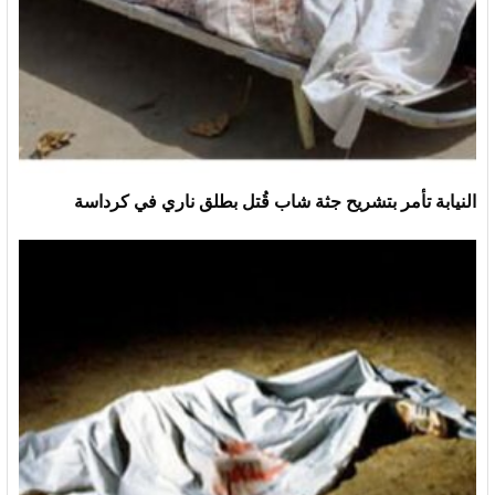
النيابة تأمر بتشريح جثة شاب قُتل بطلق ناري في كرداسة