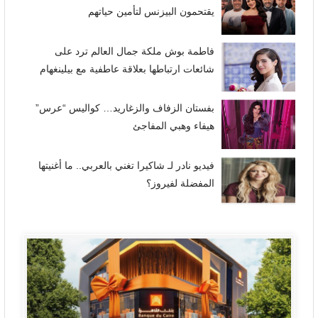
يقتحمون البيزنس لتأمين حياتهم
فاطمة بوش ملكة جمال العالم ترد على
شائعات ارتباطها بعلاقة عاطفية مع بيلينغهام
بفستان الزفاف والزغاريد… كواليس “عرس”
هيفاء وهبي المفاجئ
فيديو نادر لـ شاكيرا تغني بالعربي.. ما أغنيتها
المفضلة لفيروز؟