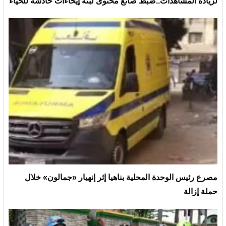
لزيادة المشاهدات..ضبط صانع محتوى لبثه إيحاءات خادشة للحياء
مصرع رئيس الوحدة المحلية بناهيا إثر إنهيار «جمالون» خلال
حملة إزالة