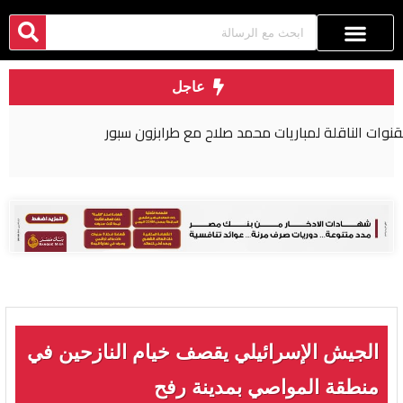
عاجل
الأهلي يستكمل مفاوضات تمديد عقود رباعي الفريق
في إسبانيا
الجيش الإسرائيلي يقصف خيام النازحين في
منطقة المواصي بمدينة رفح