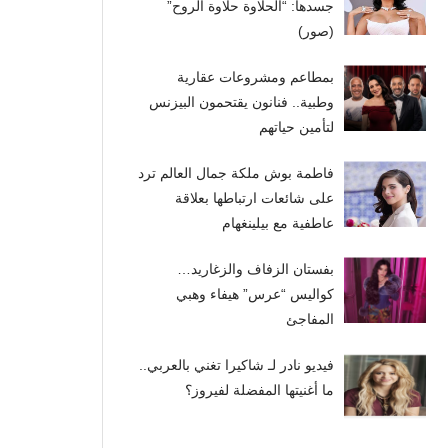
جسدها: “الحلاوة حلاوة الروح”
(صور)
بمطاعم ومشروعات عقارية
وطبية.. فنانون يقتحمون البيزنس
لتأمين حياتهم
فاطمة بوش ملكة جمال العالم ترد
على شائعات ارتباطها بعلاقة
عاطفية مع بيلينغهام
بفستان الزفاف والزغاريد…
كواليس “عرس” هيفاء وهبي
المفاجئ
فيديو نادر لـ شاكيرا تغني بالعربي..
ما أغنيتها المفضلة لفيروز؟