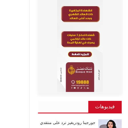
فيديوهات
جورجينا رودريغيز ترد على منتقدي