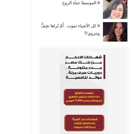
# الموسيقا حياة الروح
# كل الأشياء تموت.. أَمْ تُراها تجِفُّ
وتنزوي!؟