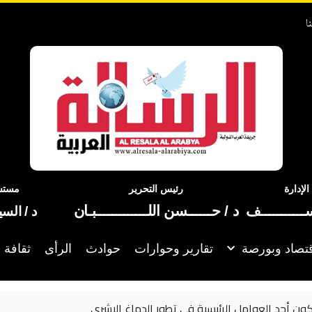
ا
إدارة
رئيس التحرير
مستشا
ســـــــــــف
د / حــــــسن اللـــــــــــــبـان
د / الس
تصاد وبورصة
تقارير وحوارات
حوادث
الرأى
ثقافة 
كون أحد العوامل الرئيسية في تطور الدماغ البشري