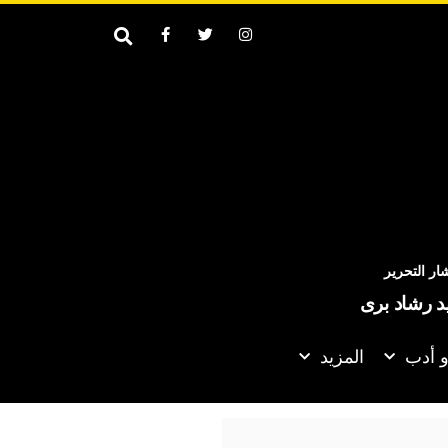
ر التحرير
يد رشاد برى
و أدب
المزيد