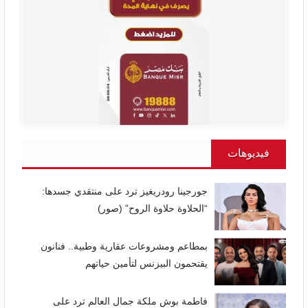
فيديوهات
جورجينا رودريغيز ترد على منتقدي جسدها:
“الحلاوة حلاوة الروح” (صور)
بمطاعم ومشروعات عقارية وطبية.. فنانون
يقتحمون البيزنس لتأمين حياتهم
فاطمة بوش ملكة جمال العالم ترد على