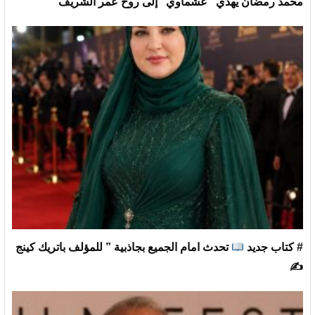
محمد رمضان يهدي “عشماوي” إلى روح عمر الشريف
# كتاب جديد
تحدث امام الجميع بجاذبية ” للمؤلف باتريك كينج
✍