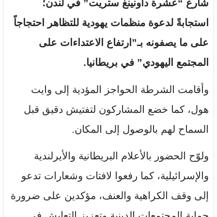
شارع “عشرة داونينغ ستريت” في لندن؛
استجابةً لدعوة منظمات يهودية للتظاهر احتجاجاً
على ما يصفونه بـ”ارتفاع الاعتداءات على
المجتمع اليهودي” في بريطانيا.
وأقامت الشرطة الحواجز المؤدية إلى وايت
هول، كما خضع المشاركون لتفتيش دقيق قبل
السماح لهم بالوصول إلى المكان.
ولوّح الحضور بالأعلام البريطانية والأيرلندية
والإسرائيلية، كما رفعوا لافتات وشعارات تدعو
إلى وقف الكراهية والعنف، مؤكدين على ضرورة
حماية المجتمعات الدينية وتعزيز التعايش في