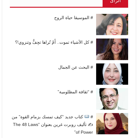
الرأى
# الموسيقا حياة الروح
# كل الأشياء تموت.. أَمْ تُراها تجِفُّ وتنزوي!؟
# البحث عن الجمال
# “ثقافة المظلومية”
#
كتاب جديد “كيف تمسك بزمام القوة” من
✍
تأليف روبرت غرين بعنوان “The 48 Laws
of Power”