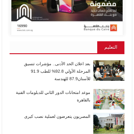
التعليم
بعد اعلان الحد الأدنى.. مؤشرات تنسيق
المرحلة الأولي 92.8% للطب 91.9
للأسنان87.9 للهندسة
موعد امتحانات الدور الثاني للدبلومات الفنية
بالقاهرة
المصريون يتعرضون لعملية نصب كبرى