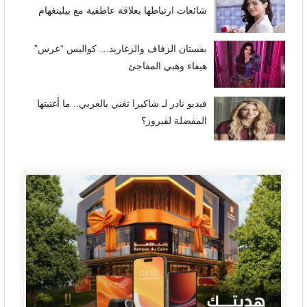
شائعات ارتباطها بعلاقة عاطفية مع بيلينغهام
بفستان الزفاف والزغاريد… كواليس “عرس”
هيفاء وهبي المفاجئ
فيديو نادر لـ شاكيرا تغني بالعربي.. ما أغنيتها
المفضلة لفيروز؟