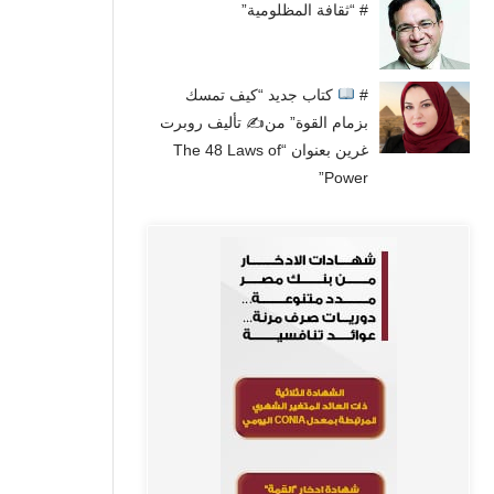
# “ثقافة المظلومية”
#
كتاب جديد “كيف تمسك
بزمام القوة” من✍
تأليف روبرت
غرين بعنوان “The 48 Laws of
Power”