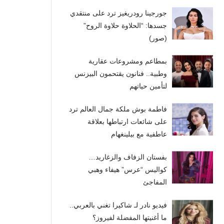
جورجينا رودريغيز ترد على منتقدي
جسدها: “الحلاوة حلاوة الروح”
(صور)
بمطاعم ومشروعات عقارية
وطبية.. فنانون يقتحمون البيزنس
لتأمين حياتهم
فاطمة بوش ملكة جمال العالم ترد
على شائعات ارتباطها بعلاقة
عاطفية مع بيلينغهام
بفستان الزفاف والزغاريد…
كواليس “عرس” هيفاء وهبي
المفاجئ
فيديو نادر لـ شاكيرا تغني بالعربي..
ما أغنيتها المفضلة لفيروز؟