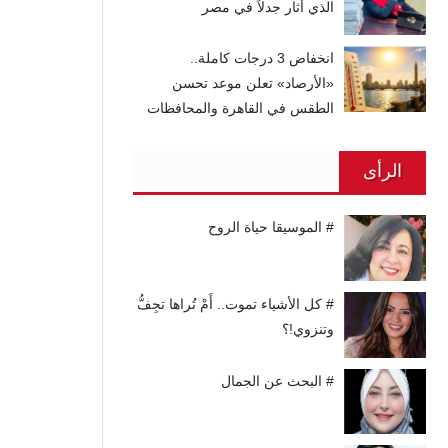
الذي أثار جدلاً في مصر
انخفاض 3 درجات كاملة..
«الأرصاد» تعلن موعد تحسن
الطقس في القاهرة والمحافظات
الرأى
# الموسيقا حياة الروح
# كل الأشياء تموت.. أَمْ تُراها تجِفُّ
وتنزوي!؟
# البحث عن الجمال