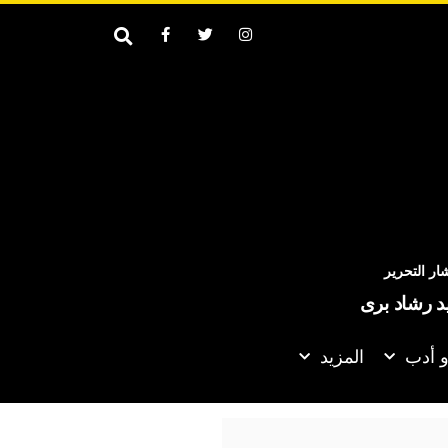
ر التحرير
يد رشاد برى
و أدب
المزيد