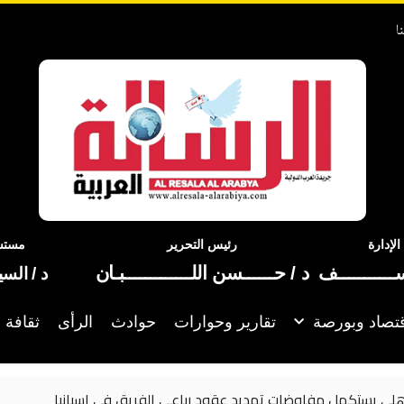
ا
إدارة
رئيس التحرير
مستشا
ســـــــــــف
د / حــــــسن اللـــــــــــــبـان
د / الس
تصاد وبورصة
تقارير وحوارات
حوادث
الرأى
ثقافة 
اوضات تمديد عقود رباعي الفريق في إسبانيا