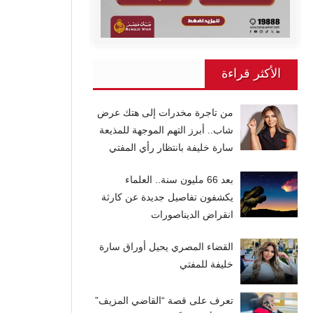
الأكثر قراءة
من تاجرة مخدرات إلى هتك عرض
شاب.. أبرز التهم الموجهة للمذيعة
سارة خليفة بانتظار رأي المفتي
بعد 66 مليون سنة.. العلماء
يكشفون تفاصيل جديدة عن كارثة
انقراض الديناصورات
القضاء المصري يحيل أوراق سارة
خليفة للمفتي
تعرف على قصة “القاضي المزيف”