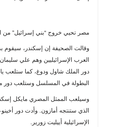
مصر تحيي خروج “بني إسرائيل” من الب
وقالت الصحيفة إن إسكندر، سيقوم بدو
العرب الإسرائيليين وهم علي سليمان 
دور الملك شاول ودوغ، كما ستلعب يال
البطولة في المسلسل وستلعب دور مي
وسيلعب الممثل المصري مايكل إسكند
الذي ستنتجه أمازون. وأدت دور أخينوع
الإسرائيلية أييليت زورير.