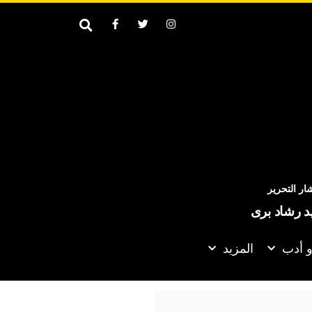
ر التحرير
يد رشاد برى
و أدب
المزيد