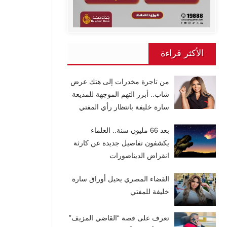
الأكثر قراءة
من تاجرة مخدرات إلى هتك عرض
شاب.. أبرز التهم الموجهة للمذيعة
سارة خليفة بانتظار رأي المفتي
بعد 66 مليون سنة.. العلماء
يكشفون تفاصيل جديدة عن كارثة
انقراض الديناصورات
القضاء المصري يحيل أوراق سارة
خليفة للمفتي
تعرف على قصة “القاضي المزيف”