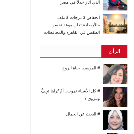
الذي أثار جدلاً في مصر
انخفاض 3 درجات كاملة..
«الأرصاد» تعلن موعد تحسن
الطقس في القاهرة والمحافظات
الرأى
# الموسيقا حياة الروح
# كل الأشياء تموت.. أَمْ تُراها تجِفُّ
وتنزوي!؟
# البحث عن الجمال