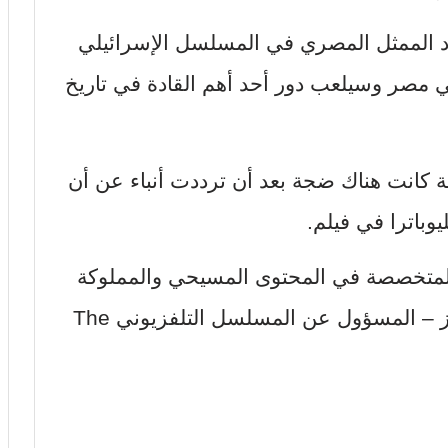
د الممثل المصري في المسلسل الإسرائيلي
ي مصر وسيلعب دور أحد أهم القادة في تاريخ
لة كانت هناك ضجة بعد أن ترددت أنباء عن أن
وباترا في فيلم.
سلسل من إنتاج شركة Wonder المتخصصة في المحتوى المسيحي والمملوكة
جزئيا للمخرج الأمريكي دالاس جينكينز – المسؤول عن المسلسل التلفزيوني The