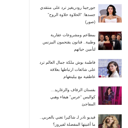
جورجينا رودريغيز ترد على منتقدي
جسدها: “الحلاوة حلاوة الروح”
(صور)
بمطاعم ومشروعات عقارية
وطبية.. فنانون يقتحمون البيزنس
لتأمين حياتهم
فاطمة بوش ملكة جمال العالم ترد
على شائعات ارتباطها بعلاقة
عاطفية مع بيلينغهام
بفستان الزفاف والزغاريد…
كواليس “عرس” هيفاء وهبي
المفاجئ
فيديو نادر لـ شاكيرا تغني بالعربي..
ما أغنيتها المفضلة لفيروز؟