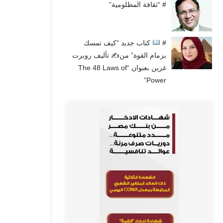
# “ثقافة المظلومية”
#
كتاب جديد “كيف تمسك
بزمام القوة” من✍
تأليف روبرت
غرين بعنوان “The 48 Laws of
Power”