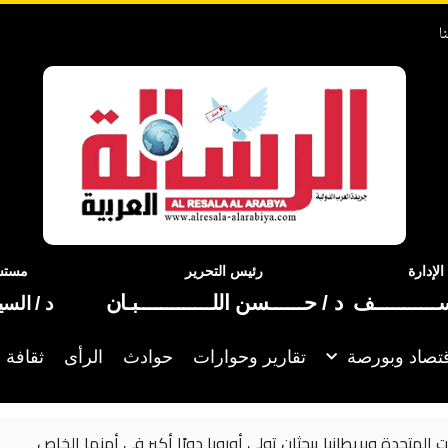
ا
إدارة
رئيس التحرير
مستشا
ســـــــــــف
د / حــــــسن اللـــــــــــــبـان
د / الس
تصاد وبورصة
تقارير وحوارات
حوادث
الرأى
ثقافة 
و إلى تسريع التقدم في العملية السياسية بجنوب السودان