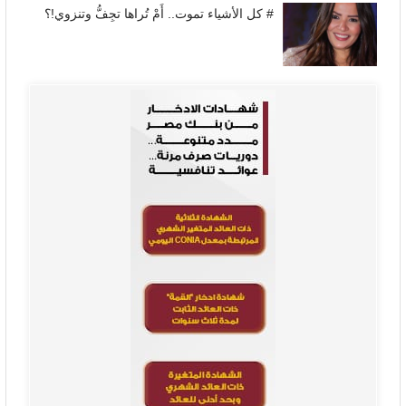
# كل الأشياء تموت.. أَمْ تُراها تجِفُّ وتنزوي!؟