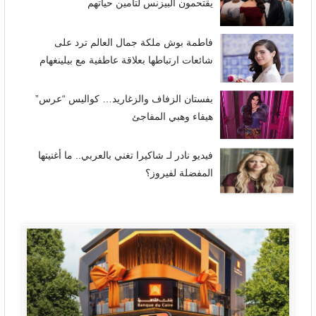
يقتحمون البيزنس لتأمين حياتهم
فاطمة بوش ملكة جمال العالم ترد على
شائعات ارتباطها بعلاقة عاطفية مع بيلينغهام
بفستان الزفاف والزغاريد… كواليس “عرس”
هيفاء وهبي المفاجئ
فيديو نادر لـ شاكيرا تغني بالعربي.. ما أغنيتها
المفضلة لفيروز؟