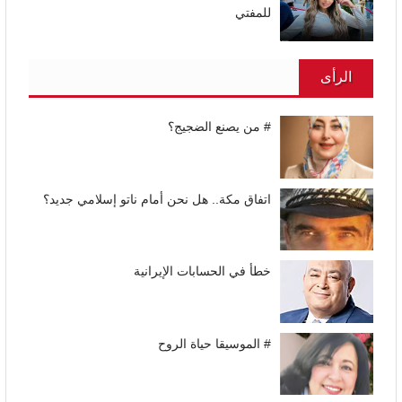
للمفتي
الرأى
# من يصنع الضجيج؟
اتفاق مكة.. هل نحن أمام ناتو إسلامي جديد؟
خطأ في الحسابات الإيرانية
# الموسيقا حياة الروح