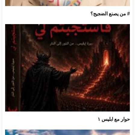
# من يصنع الضجيج؟
حوار مع ابليس ١