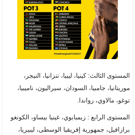
المستوى الثالث: كينيا، ليبيا، تنزانيا، النيجر،
موريتانيا، جامبيا، السودان، سيراليون، ناميبيا،
توغو، مالاوي، رواندا.
المستوى الرابع : زيمبابوي، غينيا بيساو، الكونغو
برازافيل، جمهورية إفريقيا الوسطى، ليبيريا،