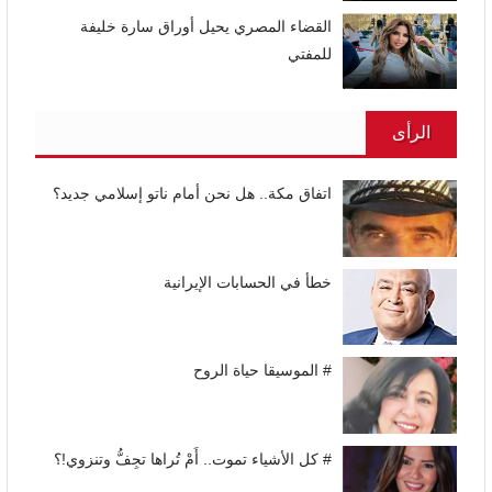
القضاء المصري يحيل أوراق سارة خليفة
للمفتي
الرأى
اتفاق مكة.. هل نحن أمام ناتو إسلامي جديد؟
خطأ في الحسابات الإيرانية
# الموسيقا حياة الروح
# كل الأشياء تموت.. أَمْ تُراها تجِفُّ وتنزوي!؟