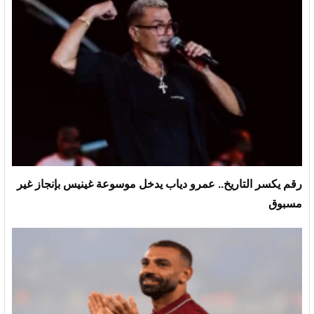
رقم يكسر التاريخ.. عمرو دياب يدخل موسوعة غينيس بإنجاز غير
مسبوق