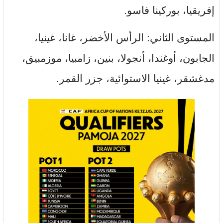
إفريقيا، بوركينا فاسو.
المستوى الثاني: الرأس الأخضر، غانا، غينيا،
الجابون، أوغندا، أنجولا، بنين، زامبيا، موزمبيق،
مدغشقر، غينيا الاستوائية، جزر القمر.