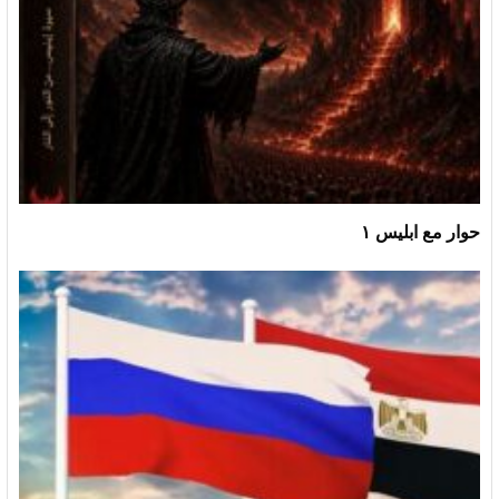
حوار مع ابليس ١