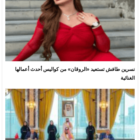
نسرين طافش تستعيد «الروقان» من كواليس أحدث أعمالها
الغنائية