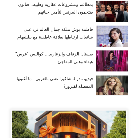
بمطاعم ومشروعات عقارية وطبية.. فنانون
يقتحمون البيزنس لتأمين حياتهم
فاطمة بوش ملكة جمال العالم ترد على
شائعات ارتباطها بعلاقة عاطفية مع بيلينغهام
بفستان الزفاف والزغاريد… كواليس “عرس”
هيفاء وهبي المفاجئ
فيديو نادر لـ شاكيرا تغني بالعربي.. ما أغنيتها
المفضلة لفيروز؟