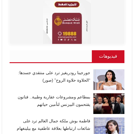
فيديوهات
جورجينا رودريغيز ترد على منتقدي جسدها:
“الحلاوة حلاوة الروح” (صور)
بمطاعم ومشروعات عقارية وطبية.. فنانون
يقتحمون البيزنس لتأمين حياتهم
فاطمة بوش ملكة جمال العالم ترد على
شائعات ارتباطها بعلاقة عاطفية مع بيلينغهام