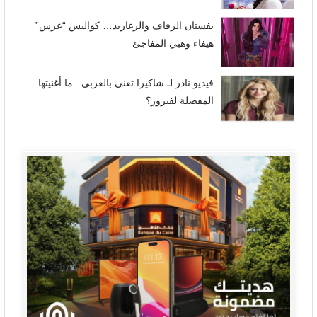
بفستان الزفاف والزغاريد… كواليس “عرس”
هيفاء وهبي المفاجئ
فيديو نادر لـ شاكيرا تغني بالعربي.. ما أغنيتها
المفضلة لفيروز؟