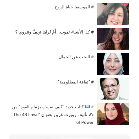
# الموسيقا حياة الروح
# كل الأشياء تموت.. أَمْ تُراها تجِفُّ وتنزوي!؟
# البحث عن الجمال
# “ثقافة المظلومية”
#
كتاب جديد “كيف تمسك بزمام القوة” من
✍
تأليف روبرت غرين بعنوان “The 48 Laws
of Power”