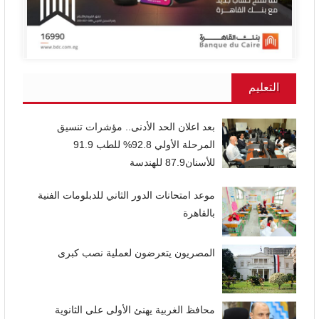
التعليم
بعد اعلان الحد الأدنى.. مؤشرات تنسيق
المرحلة الأولي 92.8% للطب 91.9
للأسنان87.9 للهندسة
موعد امتحانات الدور الثاني للدبلومات الفنية
بالقاهرة
المصريون يتعرضون لعملية نصب كبرى
محافظ الغربية يهنئ الأولى على الثانوية