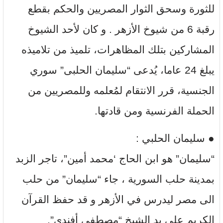
للثورة وسحق الثوار المصريين والحكم بقطع
رقبة 6 من شيوخ الأزهر . و كان لأحد الشيوخ
المشاركين بتلك المظاهرات، تلميذ من تلاميذه
يبلغ 24 عاما، يُدعى “سليمان الحلبى” سوري
الجنسية، قرر الانتقام لمُعلمه وللمصريين من
الحملة الفرنسية ومن قادتها.
● سليمان الحلبي :
“سليمان” هو ابن الحاج ‘محمد أمين”، تاجر الزبد
بمدينة حلب السورية ، جاء “سليمان” من حلب
الى مصر ليدرس في الأزهر و قد حفظ القرآن
الكريم على يد الشيخ “مصطفى أفندي”.