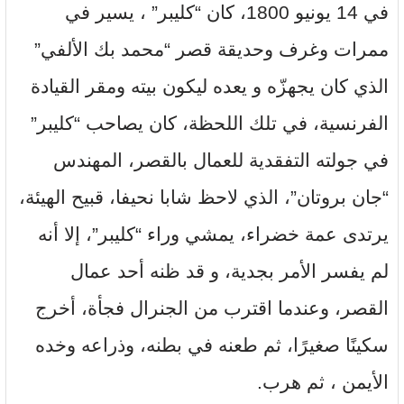
في 14 يونيو 1800، كان “كليبر” ، يسير في
ممرات وغرف وحديقة قصر “محمد بك الألفي”
الذي كان يجهزّه و يعده ليكون بيته ومقر القيادة
الفرنسية، في تلك اللحظة، كان يصاحب “كليبر”
في جولته التفقدية للعمال بالقصر، المهندس
“جان بروتان”، الذي لاحظ شابا نحيفا، قبيح الهيئة،
يرتدى عمة خضراء، يمشي وراء “كليبر”، إلا أنه
لم يفسر الأمر بجدية، و قد ظنه أحد عمال
القصر، وعندما اقترب من الجنرال فجأة، أخرج
سكينًا صغيرًا، ثم طعنه في بطنه، وذراعه وخده
الأيمن ، ثم هرب.