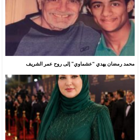
محمد رمضان يهدي “عشماوي” إلى روح عمر الشريف