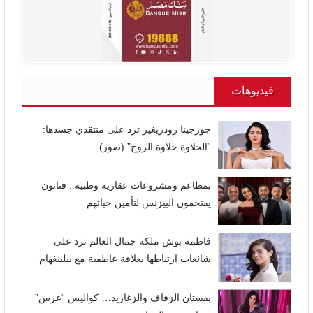
فيديوهات
جورجينا رودريغيز ترد على منتقدي جسدها:
“الحلاوة حلاوة الروح” (صور)
بمطاعم ومشروعات عقارية وطبية.. فنانون
يقتحمون البيزنس لتأمين حياتهم
فاطمة بوش ملكة جمال العالم ترد على
شائعات ارتباطها بعلاقة عاطفية مع بيلينغهام
بفستان الزفاف والزغاريد… كواليس “عرس”