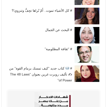
# كل الأشياء تموت.. أَمْ تُراها تجِفُّ وتنزوي!؟
# البحث عن الجمال
# “ثقافة المظلومية”
#
كتاب جديد “كيف تمسك بزمام القوة” من
✍
تأليف روبرت غرين بعنوان “The 48 Laws
of Power”