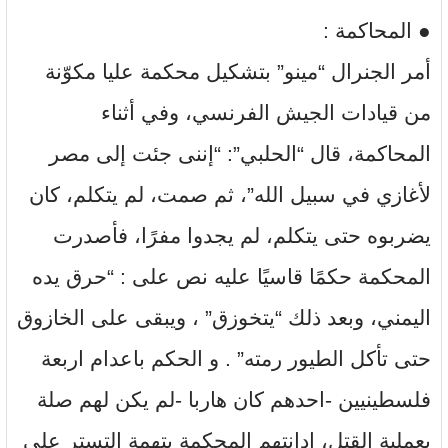
● المحاكمة :
أمر الجنرال “مينو” بتشكيل محكمة عليا مكوّنة
من قيادات الجيش الفرنسي، وفي أثناء
المحاكمة، قال “الحلبي”: “إننى جئت إلى مصر
لأغازي في سبيل الله”، ثم صمت، لم يتكلم، كان
يضربوه حتى يتكلم، لم يجدوا مفرًا، فأصدرت
المحكمة حكمًا قاسيًا عليه نص على : “حرق يده
اليمني، وبعد ذلك “يتخوزق” ، ويبقى على الخازوق
حتى تأكل الطيور رمته” . و الحكم باعدام اربعة
فلسطينيين -احدهم كان هاربا -لم يكن لهم صلة
بعملية القتل، ادانتهم المحكمة بتهمة التستر على