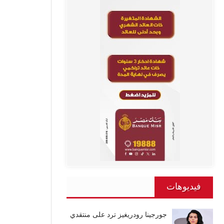
فيديوهات
جورجينا رودريغيز ترد على منتقدي