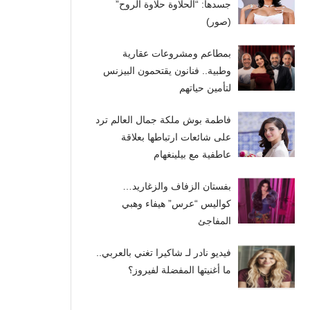
جسدها: “الحلاوة حلاوة الروح”
(صور)
بمطاعم ومشروعات عقارية
وطبية.. فنانون يقتحمون البيزنس
لتأمين حياتهم
فاطمة بوش ملكة جمال العالم ترد
على شائعات ارتباطها بعلاقة
عاطفية مع بيلينغهام
بفستان الزفاف والزغاريد…
كواليس “عرس” هيفاء وهبي
المفاجئ
فيديو نادر لـ شاكيرا تغني بالعربي..
ما أغنيتها المفضلة لفيروز؟