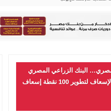
لمصري… البنك الزراعي المصري
يوقع برتوكول تعاون مع هيئة الإسعاف لتطوير 100 نقطة إسعاف