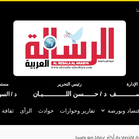
ا
إدارة
رئيس التحرير
مستشا
ســـــــــــف
د / حــــــسن اللـــــــــــــبـان
د / الس
تصاد وبورصة
تقارير وحوارات
حوادث
الرأى
ثقافة 
 اقتصادية أكثر عمقا مع روسيا