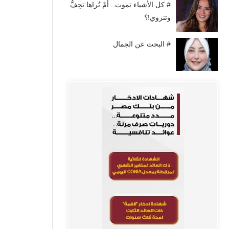
# كل الأشياء تموت.. أَمْ تُراها تجِفُّ
وتنزوي!؟
# البحث عن الجمال