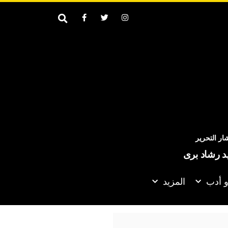
ر التحرير
يد رشاد برى
و أدب
المزيد