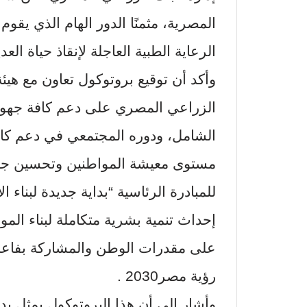
المصرية، مثمنًا الدور الهام الذي يق
الرعاية الطبية العاجلة لإنقاذ حياة العد
وأكد أن توقيع بروتوكول تعاون مع هي
الزراعي المصري على دعم كافة جهود ا
الشامل، ودوره المجتمعي في دعم كافة
مستوى معيشة المواطنين وتحسين جودة
للمبادرة الرئاسية “بداية جديدة لبناء ا
إحداث تنمية بشرية متكاملة لبناء ال
على مقدرات الوطن والمشاركة بفاعلية
رؤية مصر2030 .
وأشار إلى أن هذا البروتوكول يمثل بد