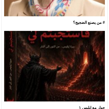
# من يصنع الضجيج؟
حوار مع ابليس ١