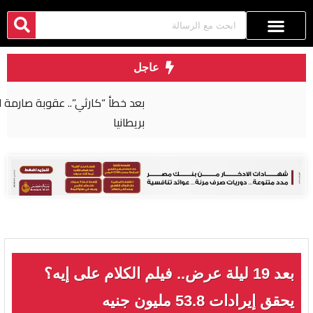
عاجل
بعد خطأ “كارثي”.. عقوبة صارمة لجراح مصري في
بريطانيا
بعد 19 ليلة عرض.. فيلم الكلام على إيه؟
يحقق إيرادات 53.8 مليون جنيه