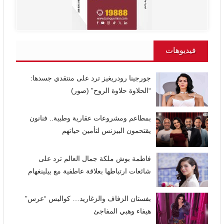
فيديوهات
جورجينا رودريغيز ترد على منتقدي جسدها:
“الحلاوة حلاوة الروح” (صور)
بمطاعم ومشروعات عقارية وطبية.. فنانون
يقتحمون البيزنس لتأمين حياتهم
فاطمة بوش ملكة جمال العالم ترد على
شائعات ارتباطها بعلاقة عاطفية مع بيلينغهام
بفستان الزفاف والزغاريد… كواليس “عرس”
هيفاء وهبي المفاجئ