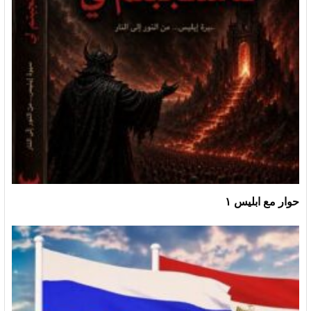
حوار مع ابليس ١