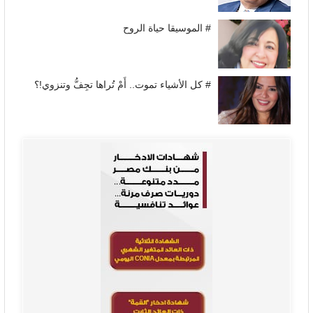
# الموسيقا حياة الروح
# كل الأشياء تموت.. أَمْ تُراها تجِفُّ وتنزوي!؟