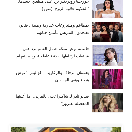
جورجينا رودريغيز ترد على منتقدي جسدها:
“الحلاوة حلاوة الروح” (صور)
بمطاعم ومشروعات عقارية وطبية.. فنانون
يقتحمون البيزنس لتأمين حياتهم
فاطمة بوش ملكة جمال العالم ترد على
شائعات ارتباطها بعلاقة عاطفية مع بيلينغهام
بفستان الزفاف والزغاريد… كواليس “عرس”
هيفاء وهبي المفاجئ
فيديو نادر لـ شاكيرا تغني بالعربي.. ما أغنيتها
المفضلة لفيروز؟