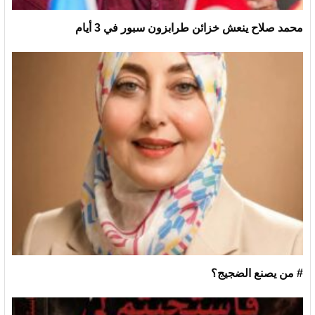
محمد صلاح ينعش خزائن طرابزون سبور في 3 أيام
# من يصنع الضجيج؟