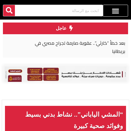
عاجل
بعد خطأ “كارثي”.. عقوبة صارمة لجراح مصري في
بريطانيا
“المشي الياباني”.. نشاط بدني بسيط
وفوائد صحية كبيرة