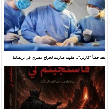
بعد خطأ “كارثي”.. عقوبة صارمة لجراح مصري في بريطانيا