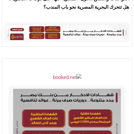
هل تتحرك البحرية المصرية نحو باب المندب؟