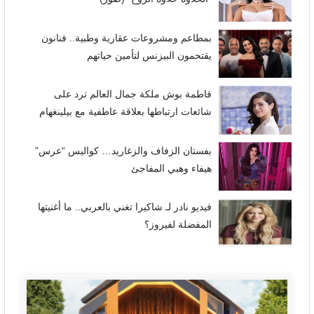
بمطاعم ومشروعات عقارية وطبية.. فنانون
يقتحمون البيزنس لتأمين حياتهم
فاطمة بوش ملكة جمال العالم ترد على
شائعات ارتباطها بعلاقة عاطفية مع بيلينغهام
بفستان الزفاف والزغاريد… كواليس “عرس”
هيفاء وهبي المفاجئ
فيديو نادر لـ شاكيرا تغني بالعربي.. ما أغنيتها
المفضلة لفيروز؟