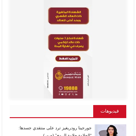
فيديوهات
جورجينا رودريغيز ترد على منتقدي جسدها:
“الحلاوة حلاوة الروح” (صور)