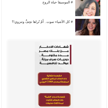
# الموسيقا حياة الروح
# كل الأشياء تموت.. أَمْ تُراها تجِفُّ وتنزوي!؟