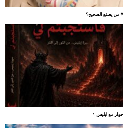
# من يصنع الضجيج؟
حوار مع ابليس ١