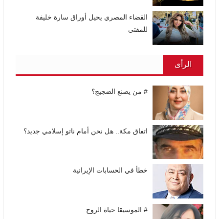
القضاء المصري يحيل أوراق سارة خليفة
للمفتي
الرأى
# من يصنع الضجيج؟
اتفاق مكة.. هل نحن أمام ناتو إسلامي جديد؟
خطأ في الحسابات الإيرانية
# الموسيقا حياة الروح