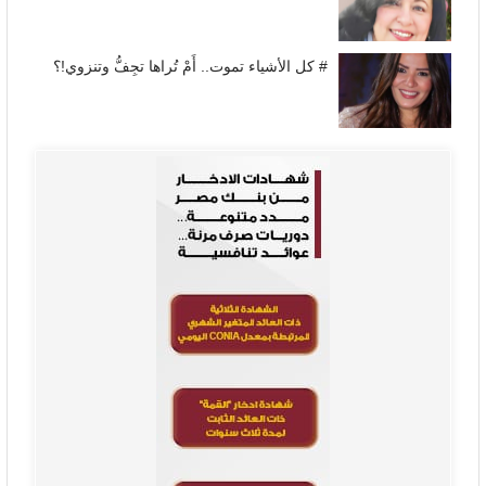
# كل الأشياء تموت.. أَمْ تُراها تجِفُّ وتنزوي!؟