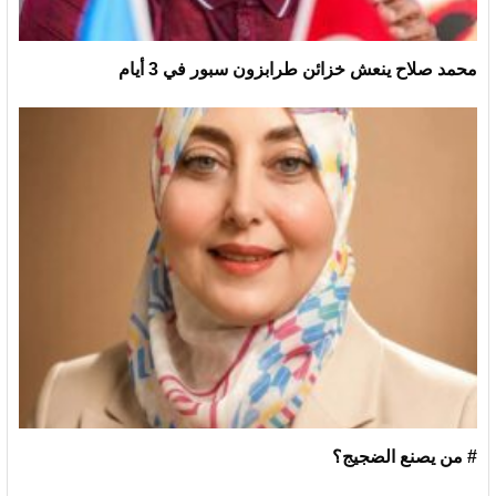
محمد صلاح ينعش خزائن طرابزون سبور في 3 أيام
# من يصنع الضجيج؟