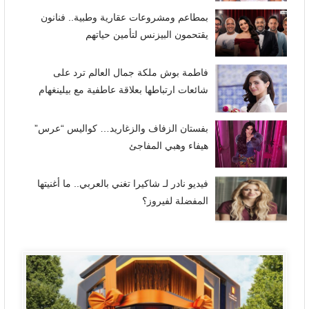
بمطاعم ومشروعات عقارية وطبية.. فنانون
يقتحمون البيزنس لتأمين حياتهم
فاطمة بوش ملكة جمال العالم ترد على
شائعات ارتباطها بعلاقة عاطفية مع بيلينغهام
بفستان الزفاف والزغاريد… كواليس “عرس”
هيفاء وهبي المفاجئ
فيديو نادر لـ شاكيرا تغني بالعربي.. ما أغنيتها
المفضلة لفيروز؟