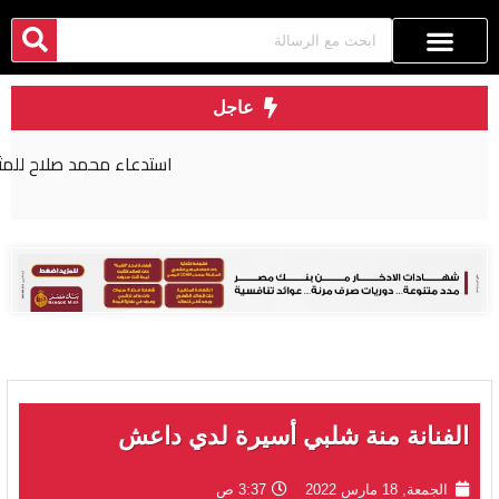
عاجل
استدعاء محمد صلاح للمثول أمام القضاء المصري
الفنانة منة شلبي أسيرة لدي داعش
الجمعة, 18 مارس 2022
3:37 ص