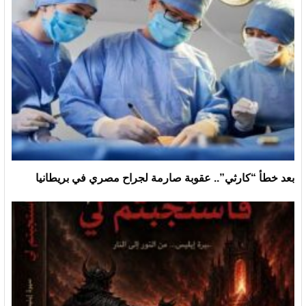
بعد خطأ “كارثي”.. عقوبة صارمة لجراح مصري في بريطانيا