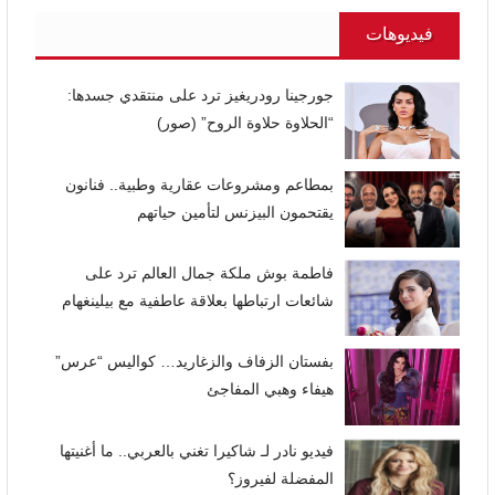
فيديوهات
جورجينا رودريغيز ترد على منتقدي جسدها:
“الحلاوة حلاوة الروح” (صور)
بمطاعم ومشروعات عقارية وطبية.. فنانون
يقتحمون البيزنس لتأمين حياتهم
فاطمة بوش ملكة جمال العالم ترد على
شائعات ارتباطها بعلاقة عاطفية مع بيلينغهام
بفستان الزفاف والزغاريد… كواليس “عرس”
هيفاء وهبي المفاجئ
فيديو نادر لـ شاكيرا تغني بالعربي.. ما أغنيتها
المفضلة لفيروز؟