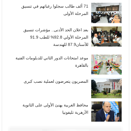
71 ألف طالب سجلوا رغباتهم في تنسيق
المرحلة الأولى
بعد اعلان الحد الأدنى.. مؤشرات تنسيق
المرحلة الأولي 92.8% للطب 91.9
للأسنان87.9 للهندسة
موعد امتحانات الدور الثاني للدبلومات الفنية
بالقاهرة
المصريون يتعرضون لعملية نصب كبرى
محافظ الغربية يهنئ الأولى على الثانوية
الأزهرية تليفونيا