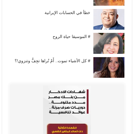
خطأ في الحسابات الإيرانية
# الموسيقا حياة الروح
# كل الأشياء تموت.. أَمْ تُراها تجِفُّ وتنزوي!؟