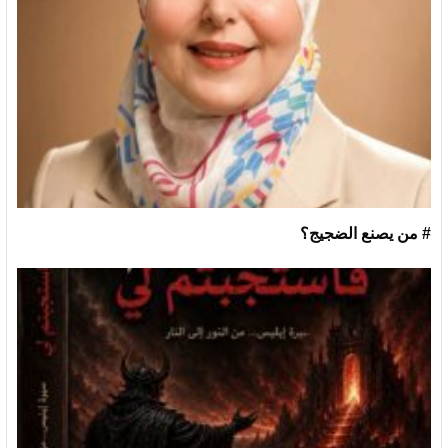
# من يصنع الضجيج؟