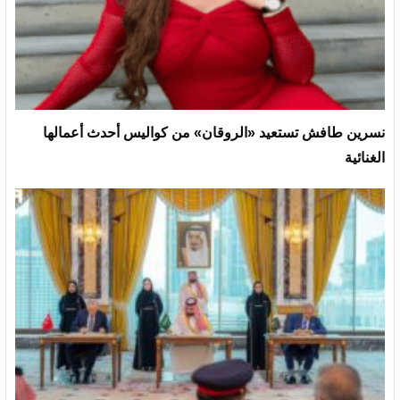
نسرين طافش تستعيد «الروقان» من كواليس أحدث أعمالها
الغنائية