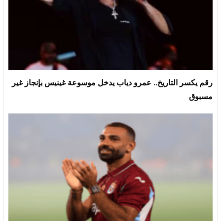
رقم يكسر التاريخ.. عمرو دياب يدخل موسوعة غينيس بإنجاز غير
مسبوق