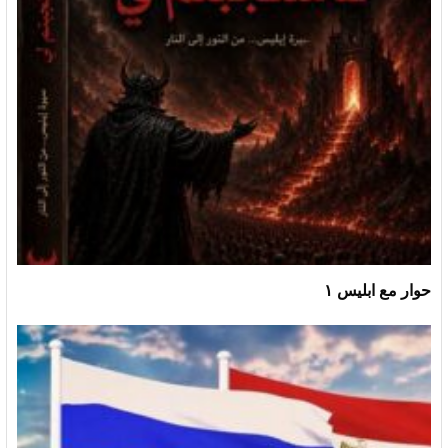
حوار مع ابليس ١