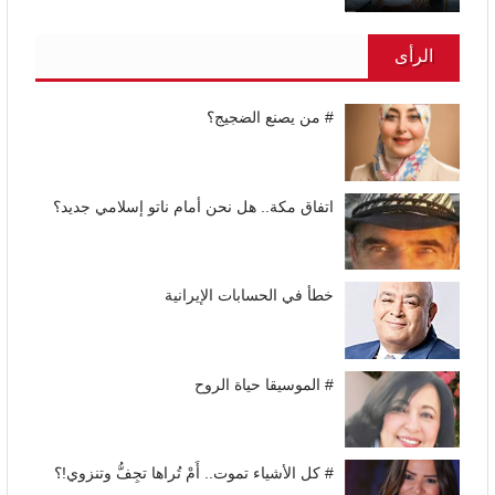
الرأى
# من يصنع الضجيج؟
اتفاق مكة.. هل نحن أمام ناتو إسلامي جديد؟
خطأ في الحسابات الإيرانية
# الموسيقا حياة الروح
# كل الأشياء تموت.. أَمْ تُراها تجِفُّ وتنزوي!؟