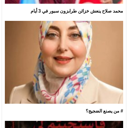
محمد صلاح ينعش خزائن طرابزون سبور في 3 أيام
# من يصنع الضجيج؟