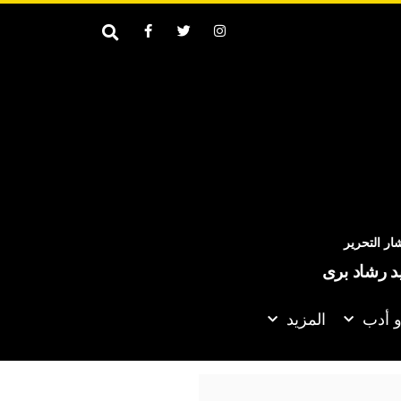
ر التحرير
يد رشاد برى
و أدب
المزيد