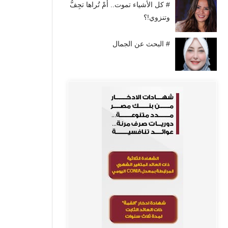
# كل الأشياء تموت.. أَمْ تُراها تجِفُّ
وتنزوي!؟
# البحث عن الجمال