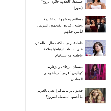
جسدها: “الحلاوة حلاوة الروح”
(صور)
بمطاعم ومشروعات عقارية
وطبية.. فنانون يقتحمون البيزنس
لتأمين حياتهم
فاطمة بوش ملكة جمال العالم ترد
على شائعات ارتباطها بعلاقة
عاطفية مع بيلينغهام
بفستان الزفاف والزغاريد…
كواليس “عرس” هيفاء وهبي
المفاجئ
فيديو نادر لـ شاكيرا تغني بالعربي..
ما أغنيتها المفضلة لفيروز؟