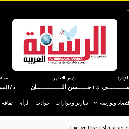
ا
إدارة
رئيس التحرير
مستشا
ســـــــــــف
د / حــــــسن اللـــــــــــــبـان
د / الس
تصاد وبورصة
تقارير وحوارات
حوادث
الرأى
ثقافة 
 اقتصادية أكثر عمقا مع روسيا