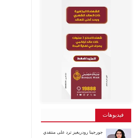
فيديوهات
جورجينا رودريغيز ترد على منتقدي