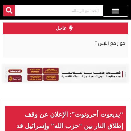
عاجل
حوار مع ابليس ٢
“يديعوت أحرونوت”: الإعلان عن وقف
إطلاق النار بين “حزب الله” وإسرائيل قد