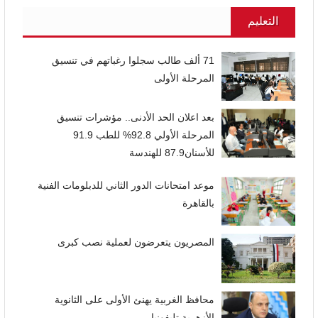
التعليم
71 ألف طالب سجلوا رغباتهم في تنسيق
المرحلة الأولى
بعد اعلان الحد الأدنى.. مؤشرات تنسيق
المرحلة الأولي 92.8% للطب 91.9
للأسنان87.9 للهندسة
موعد امتحانات الدور الثاني للدبلومات الفنية
بالقاهرة
المصريون يتعرضون لعملية نصب كبرى
محافظ الغربية يهنئ الأولى على الثانوية
الأزهرية تليفونيا