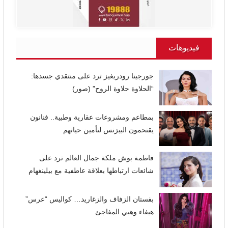
فيديوهات
جورجينا رودريغيز ترد على منتقدي جسدها:
“الحلاوة حلاوة الروح” (صور)
بمطاعم ومشروعات عقارية وطبية.. فنانون
يقتحمون البيزنس لتأمين حياتهم
فاطمة بوش ملكة جمال العالم ترد على
شائعات ارتباطها بعلاقة عاطفية مع بيلينغهام
بفستان الزفاف والزغاريد… كواليس “عرس”
هيفاء وهبي المفاجئ