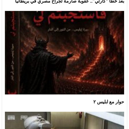
بعد خطأ “كارثي”.. عقوبة صارمة لجراح مصري في بريطانيا
حوار مع ابليس ٢