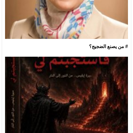
# من يصنع الضجيج؟