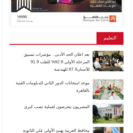
التعليم
بعد اعلان الحد الأدنى.. مؤشرات تنسيق
المرحلة الأولي 92.8% للطب 91.9
للأسنان87.9 للهندسة
موعد امتحانات الدور الثاني للدبلومات الفنية
بالقاهرة
المصريون يتعرضون لعملية نصب كبرى
محافظ الغربية يهنئ الأولى على الثانوية