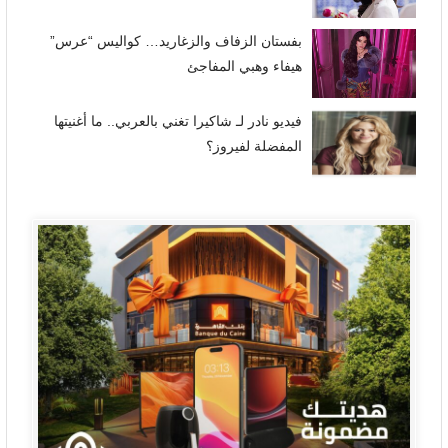
بفستان الزفاف والزغاريد… كواليس “عرس”
هيفاء وهبي المفاجئ
فيديو نادر لـ شاكيرا تغني بالعربي.. ما أغنيتها
المفضلة لفيروز؟