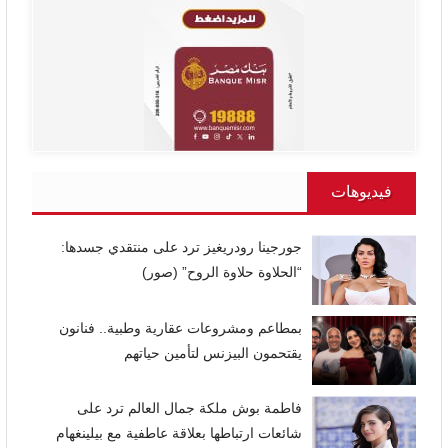
فيديوهات
جورجينا رودريغيز ترد على منتقدي جسدها:
“الحلاوة حلاوة الروح” (صور)
بمطاعم ومشروعات عقارية وطبية.. فنانون
يقتحمون البيزنس لتأمين حياتهم
فاطمة بوش ملكة جمال العالم ترد على
شائعات ارتباطها بعلاقة عاطفية مع بيلينغهام