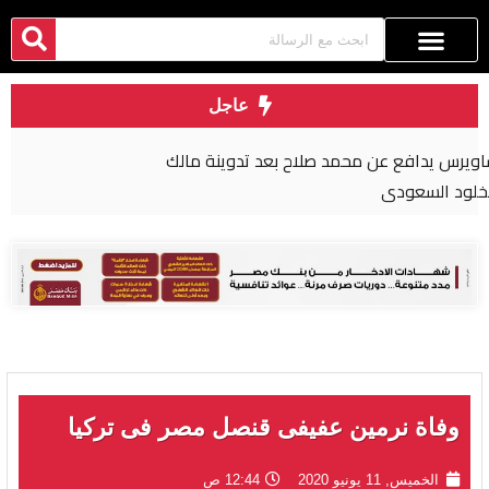
عاجل
ترامب: نتحدث مع الإيرانيين وأفضّل التوصل إلى اتفاق
لأنني لا أريد قتل الناس
وفاة نرمين عفيفى قنصل مصر فى تركيا
الخميس, 11 يونيو 2020
12:44 ص