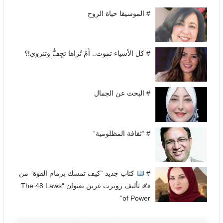
# الموسيقا حياة الروح
# كل الأشياء تموت.. أَمْ تُراها تجِفُّ وتنزوي!؟
# البحث عن الجمال
# “ثقافة المظلومية”
#
كتاب جديد “كيف تمسك بزمام القوة” من
✍
تأليف روبرت غرين بعنوان “The 48 Laws
of Power”