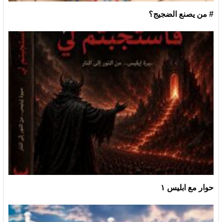
# من يصنع الضجيج؟
حوار مع ابليس ١