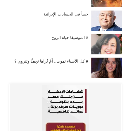
خطأ في الحسابات الإيرانية
# الموسيقا حياة الروح
# كل الأشياء تموت.. أَمْ تُراها تجِفُّ وتنزوي!؟