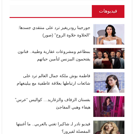
فيديوهات
جورجينا رودريغيز ترد على منتقدي جسدها:
“الحلاوة حلاوة الروح” (صور)
بمطاعم ومشروعات عقارية وطبية.. فنانون
يقتحمون البيزنس لتأمين حياتهم
فاطمة بوش ملكة جمال العالم ترد على
شائعات ارتباطها بعلاقة عاطفية مع بيلينغهام
بفستان الزفاف والزغاريد… كواليس “عرس”
هيفاء وهبي المفاجئ
فيديو نادر لـ شاكيرا تغني بالعربي.. ما أغنيتها
المفضلة لفيروز؟