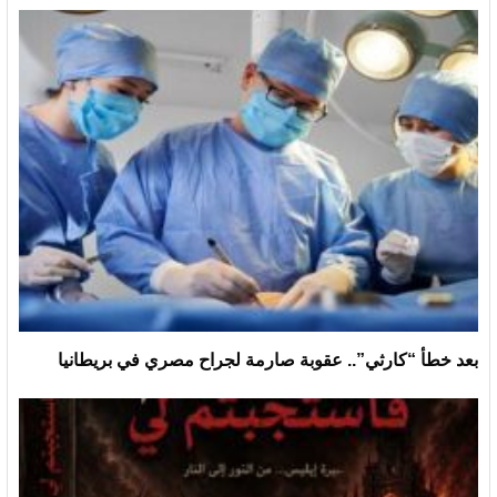
بعد خطأ “كارثي”.. عقوبة صارمة لجراح مصري في بريطانيا