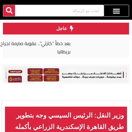
عاجل
بعد خطأ “كارثي”.. عقوبة صارمة لجراح مصري في
بريطانيا
وزير النقل: الرئيس السيسي وجه بتطوير
طريق القاهرة الإسكندرية الزراعي بأكمله