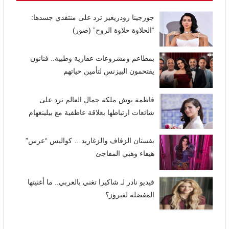
جورجينا رودريغيز ترد على منتقدي جسدها:
“الحلاوة حلاوة الروح” (صور)
بمطاعم ومشروعات عقارية وطبية.. فنانون
يقتحمون البيزنس لتأمين حياتهم
فاطمة بوش ملكة جمال العالم ترد على
شائعات ارتباطها بعلاقة عاطفية مع بيلينغهام
بفستان الزفاف والزغاريد… كواليس “عرس”
هيفاء وهبي المفاجئ
فيديو نادر لـ شاكيرا تغني بالعربي.. ما أغنيتها
المفضلة لفيروز؟