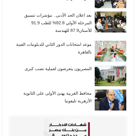
بعد اعلان الحد الأدنى.. مؤشرات تنسيق
المرحلة الأولي 92.8% للطب 91.9
للأسنان87.9 للهندسة
موعد امتحانات الدور الثاني للدبلومات الفنية
بالقاهرة
المصريون يتعرضون لعملية نصب كبرى
محافظ الغربية يهنئ الأولى على الثانوية
الأزهرية تليفونيا