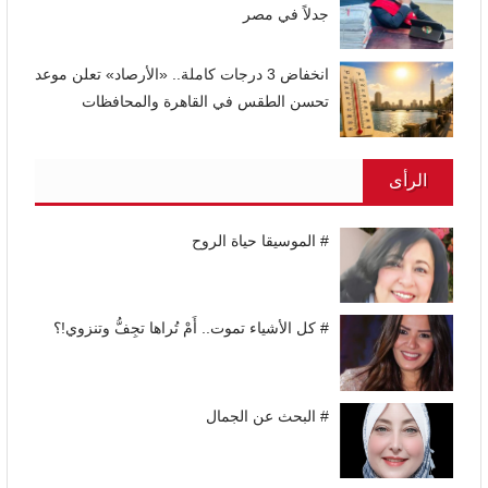
جدلاً في مصر
انخفاض 3 درجات كاملة.. «الأرصاد» تعلن موعد
تحسن الطقس في القاهرة والمحافظات
الرأى
# الموسيقا حياة الروح
# كل الأشياء تموت.. أَمْ تُراها تجِفُّ وتنزوي!؟
# البحث عن الجمال