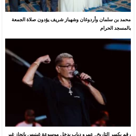
محمد بن سلمان وأردوغان وشهباز شريف يؤدون صلاة الجمعة
بالمسجد الحرام
رقم يكسر التاريخ.. عمرو دياب يدخل موسوعة غينيس بإنجاز غير