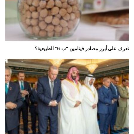
تعرف على أبرز مصادر فيتامين “ب-6” الطبيعية؟