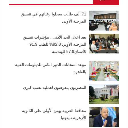
71 ألف طالب سجلوا رغباتهم في تنسيق
المرحلة الأولى
بعد اعلان الحد الأدنى.. مؤشرات تنسيق
المرحلة الأولي 92.8% للطب 91.9
للأسنان87.9 للهندسة
موعد امتحانات الدور الثاني للدبلومات الفنية
بالقاهرة
المصريون يتعرضون لعملية نصب كبرى
محافظ الغربية يهنئ الأولى على الثانوية
الأزهرية تليفونيا