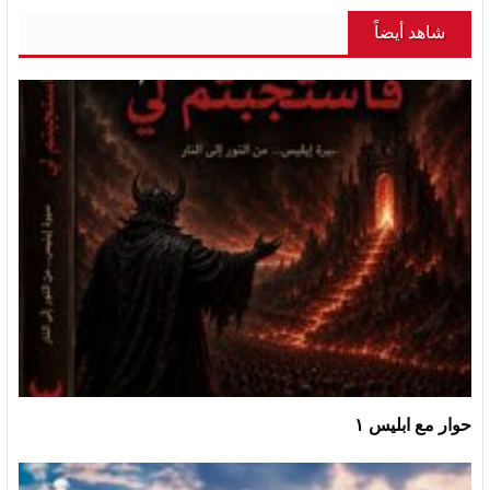
شاهد أيضاً
حوار مع ابليس ١