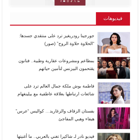
فيديوهات
جورجينا رودريغيز ترد على منتقدي جسدها:
“الحلاوة حلاوة الروح” (صور)
بمطاعم ومشروعات عقارية وطبية.. فنانون
يقتحمون البيزنس لتأمين حياتهم
فاطمة بوش ملكة جمال العالم ترد على
شائعات ارتباطها بعلاقة عاطفية مع بيلينغهام
بفستان الزفاف والزغاريد… كواليس “عرس”
هيفاء وهبي المفاجئ
فيديو نادر لـ شاكيرا تغني بالعربي.. ما أغنيتها