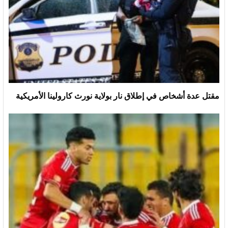
مقتل عدة أشخاص في إطلاق نار بولاية نورث كارولينا الأمريكية