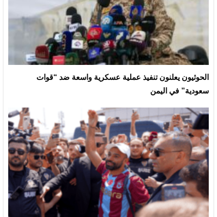
الحوثيون يعلنون تنفيذ عملية عسكرية واسعة ضد “قوات
سعودية” في اليمن