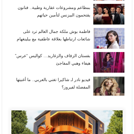
بمطاعم ومشروعات عقارية وطبية.. فنانون
يقتحمون البيزنس لتأمين حياتهم
فاطمة بوش ملكة جمال العالم ترد على
شائعات ارتباطها بعلاقة عاطفية مع بيلينغهام
بفستان الزفاف والزغاريد… كواليس “عرس”
هيفاء وهبي المفاجئ
فيديو نادر لـ شاكيرا تغني بالعربي.. ما أغنيتها
المفضلة لفيروز؟