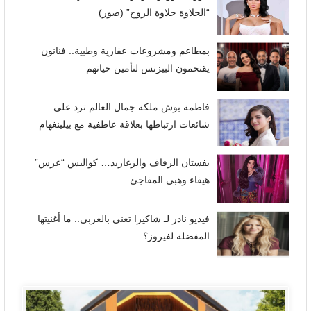
“الحلاوة حلاوة الروح” (صور)
بمطاعم ومشروعات عقارية وطبية.. فنانون
يقتحمون البيزنس لتأمين حياتهم
فاطمة بوش ملكة جمال العالم ترد على
شائعات ارتباطها بعلاقة عاطفية مع بيلينغهام
بفستان الزفاف والزغاريد… كواليس “عرس”
هيفاء وهبي المفاجئ
فيديو نادر لـ شاكيرا تغني بالعربي.. ما أغنيتها
المفضلة لفيروز؟