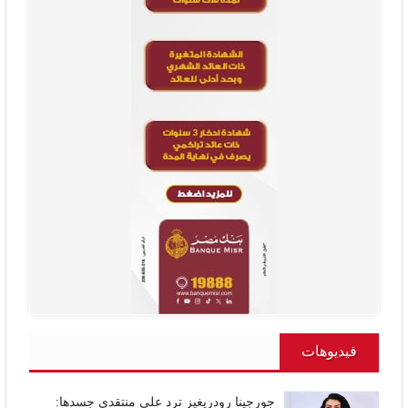
فيديوهات
جورجينا رودريغيز ترد على منتقدي جسدها: