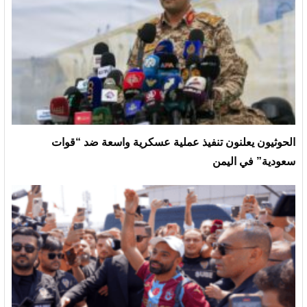
الحوثيون يعلنون تنفيذ عملية عسكرية واسعة ضد “قوات
سعودية” في اليمن