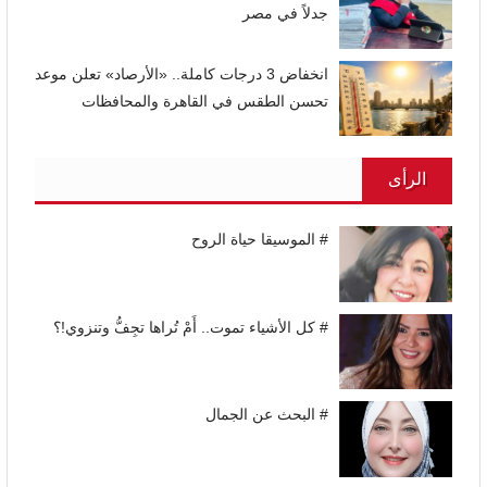
جدلاً في مصر
انخفاض 3 درجات كاملة.. «الأرصاد» تعلن موعد
تحسن الطقس في القاهرة والمحافظات
الرأى
# الموسيقا حياة الروح
# كل الأشياء تموت.. أَمْ تُراها تجِفُّ وتنزوي!؟
# البحث عن الجمال