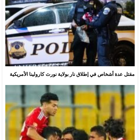
مقتل عدة أشخاص في إطلاق نار بولاية نورث كارولينا الأمريكية