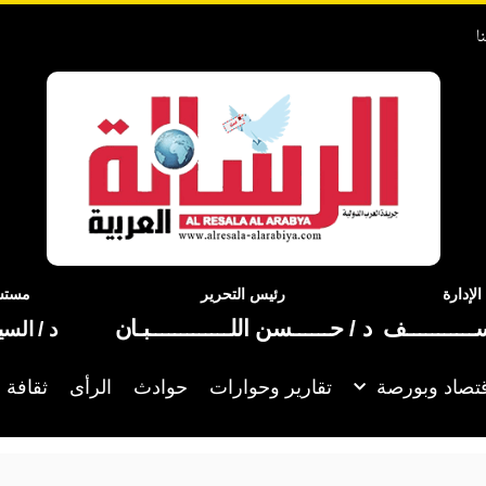
ا
إدارة
رئيس التحرير
مستشا
ســـــــــــف
د / حــــــسن اللـــــــــــــبـان
د / الس
تصاد وبورصة
تقارير وحوارات
حوادث
الرأى
ثقافة 
مصر: نسعى لشراكة اقتصادية أكثر عمقا مع