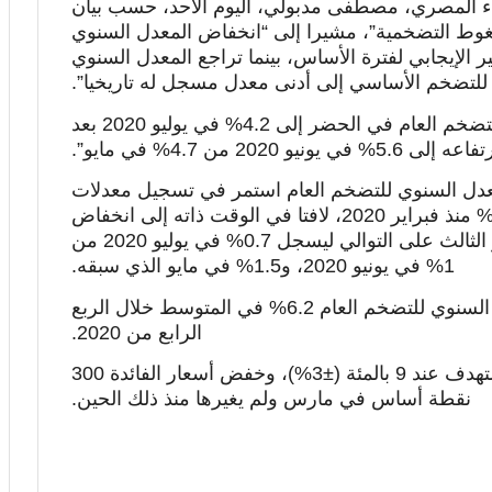
اء المصري، مصطفى مدبولي، اليوم الأحد، حسب بيان
ضغوط التضخمية”، مشيرا إلى “انخفاض المعدل السنوي
يو 2020 مدعوما بالتأثير الإيجابي لفترة الأساس، بينما تراجع المعدل السنوي
للتضخم الأساسي إلى أدنى معدل مسجل له تاريخيا”.
ولفت عامر إلى “انخفاض المعدل السنوي للتضخم العام في الحضر إلى 4.2% في يوليو 2020 بعد
عه إلى 5.6% في يونيو 2020 من 4.7% في مايو”.
دل السنوي للتضخم العام استمر في تسجيل معدلات
أحادية منذ يونيو 2019، واستمر تحت 6% منذ فبراير 2020، لافتا في الوقت ذاته إلى انخفاض
المعدل السنوي للتضخم الأساسي للشهر الثالث على التوالي ليسجل 0.7% في يوليو 2020 من
1% في يونيو 2020، و1.5% في مايو الذي سبقه.
وقال إنه من المتوقع أن يسجل المعدل السنوي للتضخم العام 6.2% في المتوسط خلال الربع
الرابع من 2020.
وحدد البنك المركزي معدل التضخم المستهدف عند 9 بالمئة (±3%)، وخفض أسعار الفائدة 300
نقطة أساس في مارس ولم يغيرها منذ ذلك الحين.