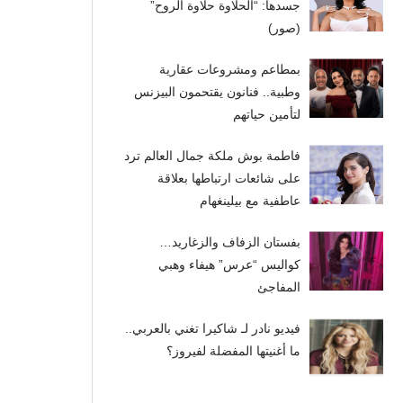
جسدها: “الحلاوة حلاوة الروح”
(صور)
بمطاعم ومشروعات عقارية
وطبية.. فنانون يقتحمون البيزنس
لتأمين حياتهم
فاطمة بوش ملكة جمال العالم ترد
على شائعات ارتباطها بعلاقة
عاطفية مع بيلينغهام
بفستان الزفاف والزغاريد…
كواليس “عرس” هيفاء وهبي
المفاجئ
فيديو نادر لـ شاكيرا تغني بالعربي..
ما أغنيتها المفضلة لفيروز؟