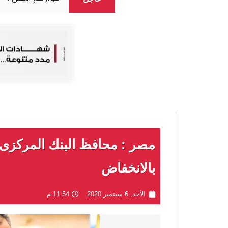
مصر : محافظ البنك المركزى
بالانخفاض
الأحد, 6 سبتمبر 2020
11:54 م