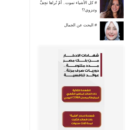
# كل الأشياء تموت.. أَمْ تُراها تجِفُّ
وتنزوي!؟
# البحث عن الجمال