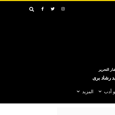
ر التحرير
يد رشاد برى
و أدب
المزيد
 روسيا