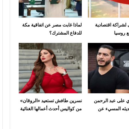
لشراكة اقتصادية
لماذا غابت مصر عن اتفاقية مكة
ع روسيا
للدفاع المشترك؟
على عبد الرحمن
نسرين طافش تستعيد «الروقان»
ديثه المسيء عن
من كواليس أحدث أعمالها الغنائية