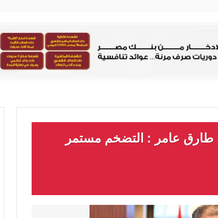
 طارق عامر : التضخم مستمر