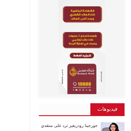
فيديوهات
جورجينا رودريغيز ترد على منتقدي