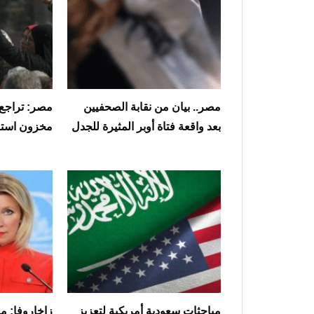
مصر.. بيان من نقابة الصحفيين
مصر: تراجع 
بعد واقعة فتاة أوبر المثيرة للجدل
مخزون استر
مباحثات سعودية أمريكية لتعزيز
زاخاروفا: م