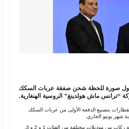
أول صورة للحظة شحن صفقة عربات السكك
ة “ترانس ماش هولدينغ” الروسية الهنغارية.
قطارات بتصنيع الدفعة الأولى من عربات السكك
 شهر يونيو الجاري.
وتنص الاتفاقية على تصنيع وتوريد 1300 عربة ركاب من موديلات مختلفة من الفئات 1 و 2 و 3.