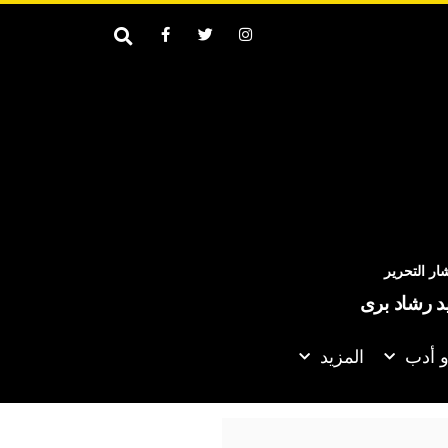
ر التحرير
يد رشاد برى
و أدب
المزيد
ترامب: نتحدث مع الإيرانيين وأفضّل التوصل إلى اتفاق لأنني ل