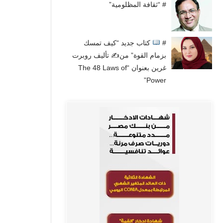
# “ثقافة المظلومية”
#
كتاب جديد “كيف تمسك
بزمام القوة” من✍
تأليف روبرت
غرين بعنوان “The 48 Laws of
Power”