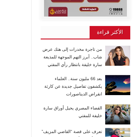
الأكثر قراءة
من تاجرة مخدرات إلى هتك عرض
شاب.. أبرز التهم الموجهة للمذيعة
سارة خليفة بانتظار رأي المفتي
بعد 66 مليون سنة.. العلماء
يكشفون تفاصيل جديدة عن كارثة
انقراض الديناصورات
القضاء المصري يحيل أوراق سارة
خليفة للمفتي
تعرف على قصة “القاضي المزيف”