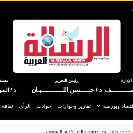
ا
إدارة
رئيس التحرير
مستشا
ســـــــــــف
د / حــــــسن اللـــــــــــــبـان
د / الس
تصاد وبورصة
تقارير وحوارات
حوادث
الرأى
ثقافة 
ح بعد تدوينة مالك الخلود السعودي