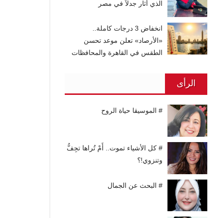
الذي أثار جدلاً في مصر
انخفاض 3 درجات كاملة..
«الأرصاد» تعلن موعد تحسن
الطقس في القاهرة والمحافظات
الرأى
# الموسيقا حياة الروح
# كل الأشياء تموت.. أَمْ تُراها تجِفُّ
وتنزوي!؟
# البحث عن الجمال