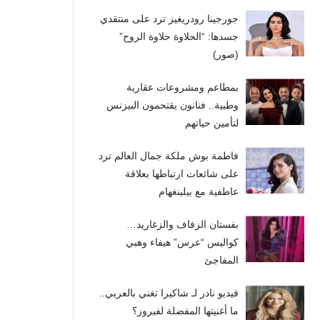
جورجينا رودريغيز ترد على منتقدي
جسدها: “الحلاوة حلاوة الروح”
(صور)
بمطاعم ومشروعات عقارية
وطبية.. فنانون يقتحمون البيزنس
لتأمين حياتهم
فاطمة بوش ملكة جمال العالم ترد
على شائعات ارتباطها بعلاقة
عاطفية مع بيلينغهام
بفستان الزفاف والزغاريد…
كواليس “عرس” هيفاء وهبي
المفاجئ
فيديو نادر لـ شاكيرا تغني بالعربي..
ما أغنيتها المفضلة لفيروز؟