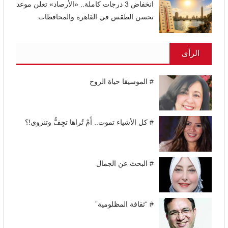
انخفاض 3 درجات كاملة.. «الأرصاد» تعلن موعد
تحسن الطقس في القاهرة والمحافظات
الرأى
# الموسيقا حياة الروح
# كل الأشياء تموت.. أَمْ تُراها تجِفُّ وتنزوي!؟
# البحث عن الجمال
# “ثقافة المظلومية”