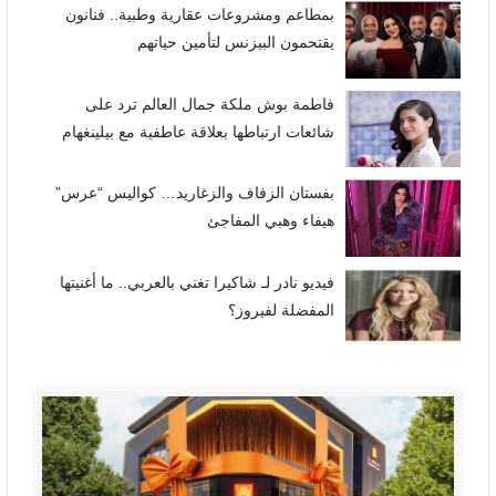
بمطاعم ومشروعات عقارية وطبية.. فنانون
يقتحمون البيزنس لتأمين حياتهم
فاطمة بوش ملكة جمال العالم ترد على
شائعات ارتباطها بعلاقة عاطفية مع بيلينغهام
بفستان الزفاف والزغاريد… كواليس “عرس”
هيفاء وهبي المفاجئ
فيديو نادر لـ شاكيرا تغني بالعربي.. ما أغنيتها
المفضلة لفيروز؟