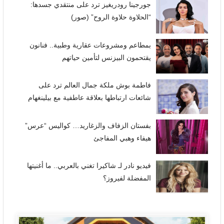
جورجينا رودريغيز ترد على منتقدي جسدها:
“الحلاوة حلاوة الروح” (صور)
بمطاعم ومشروعات عقارية وطبية.. فنانون
يقتحمون البيزنس لتأمين حياتهم
فاطمة بوش ملكة جمال العالم ترد على
شائعات ارتباطها بعلاقة عاطفية مع بيلينغهام
بفستان الزفاف والزغاريد… كواليس “عرس”
هيفاء وهبي المفاجئ
فيديو نادر لـ شاكيرا تغني بالعربي.. ما أغنيتها
المفضلة لفيروز؟