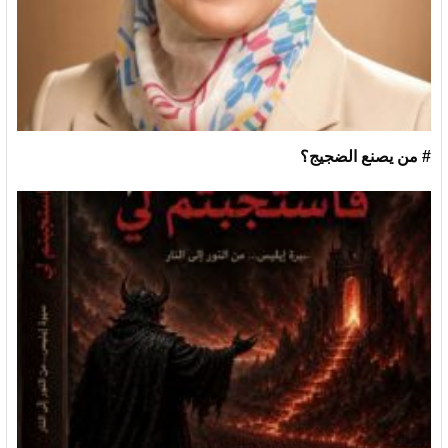
# من يصنع الضجيج؟