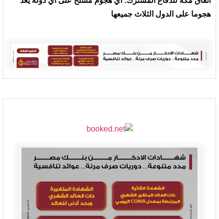
‏اتفاق مكة للدفاع المشترك: أي هجوم مسلح على أي دولة يعد
هجوما على الدول الثلاث جميعها