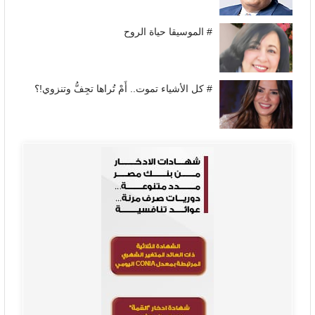
# الموسيقا حياة الروح
# كل الأشياء تموت.. أَمْ تُراها تجِفُّ وتنزوي!؟