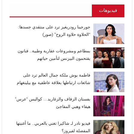
فيديوهات
جورجينا رودريغيز ترد على منتقدي جسدها:
“الحلاوة حلاوة الروح” (صور)
بمطاعم ومشروعات عقارية وطبية.. فنانون
يقتحمون البيزنس لتأمين حياتهم
فاطمة بوش ملكة جمال العالم ترد على
شائعات ارتباطها بعلاقة عاطفية مع بيلينغهام
بفستان الزفاف والزغاريد… كواليس “عرس”
هيفاء وهبي المفاجئ
فيديو نادر لـ شاكيرا تغني بالعربي.. ما أغنيتها
المفضلة لفيروز؟