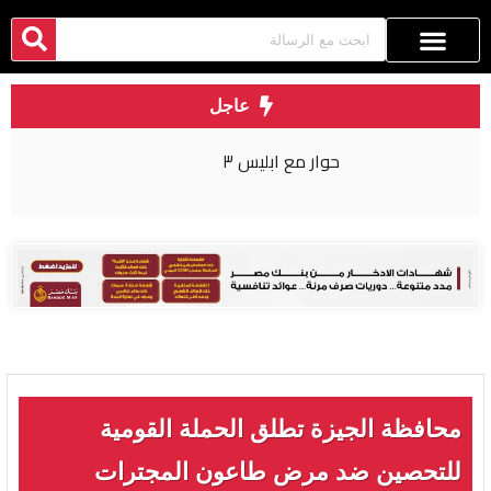
عاجل
حوار مع ابليس ٣
محافظة الجيزة تطلق الحملة القومية
للتحصين ضد مرض طاعون المجترات