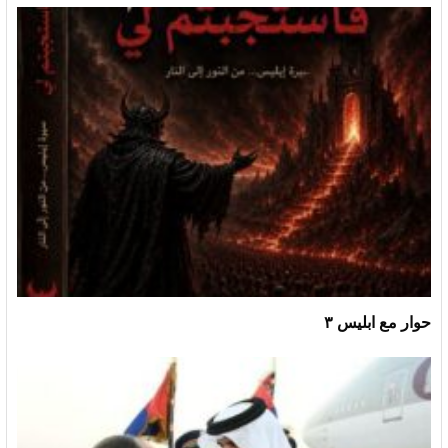
حوار مع ابليس ٣