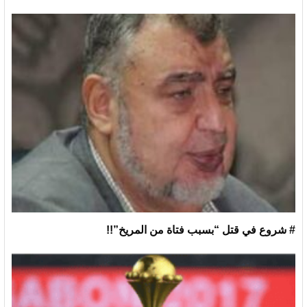
# شروع في قتل “بسبب فتاة من المريخ”!!