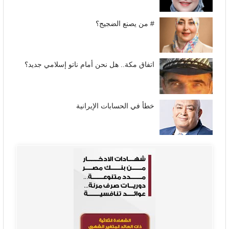
# من يصنع الضجيج؟
اتفاق مكة.. هل نحن أمام ناتو إسلامي جديد؟
خطأ في الحسابات الإيرانية