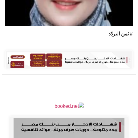
# ثمن التردّد