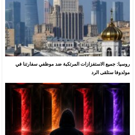
روسيا: جميع الاستفزازات المرتكبة ضد موظفي سفارتنا في
مولدوفا ستلقى الرد