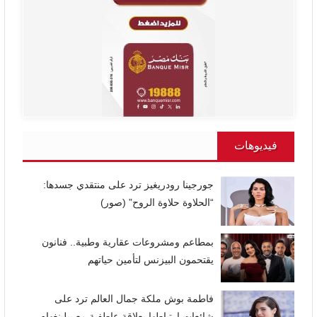
فيديوهات
جورجينا رودريغيز ترد على منتقدي جسدها:
“الحلاوة حلاوة الروح” (صور)
بمطاعم ومشروعات عقارية وطبية.. فنانون
يقتحمون البيزنس لتأمين حياتهم
فاطمة بوش ملكة جمال العالم ترد على
شائعات ارتباطها بعلاقة عاطفية مع بيلينغهام