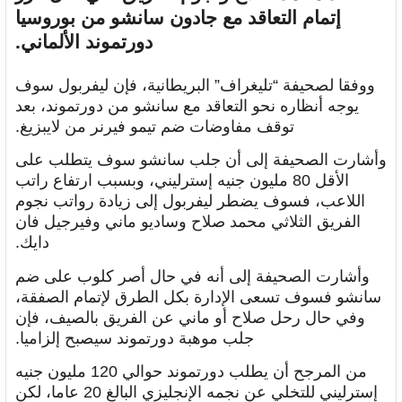
إتمام التعاقد مع جادون سانشو من بوروسيا
دورتموند الألماني.
ووفقا لصحيفة “تليغراف” البريطانية، فإن ليفربول سوف
يوجه أنظاره نحو التعاقد مع سانشو من دورتموند، بعد
توقف مفاوضات ضم تيمو فيرنر من لايبزيغ.
وأشارت الصحيفة إلى أن جلب سانشو سوف يتطلب على
الأقل 80 مليون جنيه إسترليني، وبسبب ارتفاع راتب
اللاعب، فسوف يضطر ليفربول إلى زيادة رواتب نجوم
الفريق الثلاثي محمد صلاح وساديو ماني وفيرجيل فان
دايك.
وأشارت الصحيفة إلى أنه في حال أصر كلوب على ضم
سانشو فسوف تسعى الإدارة بكل الطرق لإتمام الصفقة،
وفي حال رحل صلاح أو ماني عن الفريق بالصيف، فإن
جلب موهبة دورتموند سيصبح إلزاميا.
من المرجح أن يطلب دورتموند حوالي 120 مليون جنيه
إسترليني للتخلي عن نجمه الإنجليزي البالغ 20 عاما، لكن