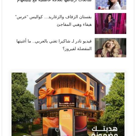
بفستان الزفاف والزغاريد… كواليس “عرس”
هيفاء وهبي المفاجئ
فيديو نادر لـ شاكيرا تغني بالعربي.. ما أغنيتها
المفضلة لفيروز؟