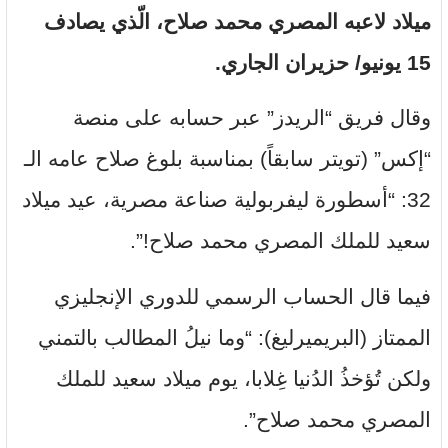
ميلاد لاعبه المصري
محمد صلاح
، الّذي يصادف
15 يونيو/ حزيران الجاري.
وقال فريق “الريدز” عبر حسابه على منصة
“إكس” (تويتر سابقاً) بمناسبة بلوغ صلاح عامه الـ
32: “أسطورة ليفربولية صناعة مصرية، عيد ميلاد
سعيد للملك المصري محمد صلاح!”.
فيما قال الحساب الرسمي للدوري الإنجليزي
الممتاز (البريميرليغ): “وما نيلُ المطالب بالتمني
ولكن تُؤخذُ الدُنيا غِلابا، يوم ميلاد سعيد للملك
المصري محمد صلاح”.