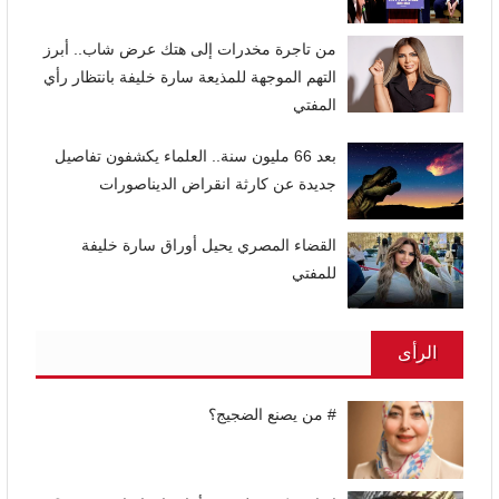
من تاجرة مخدرات إلى هتك عرض شاب.. أبرز
التهم الموجهة للمذيعة سارة خليفة بانتظار رأي
المفتي
بعد 66 مليون سنة.. العلماء يكشفون تفاصيل
جديدة عن كارثة انقراض الديناصورات
القضاء المصري يحيل أوراق سارة خليفة
للمفتي
الرأى
# من يصنع الضجيج؟