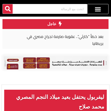
عاجل
بعد خطأ “كارثي”.. عقوبة صارمة لجراح مصري في
بريطانيا
ليفربول يحتفل بعيد ميلاد النجم المصري
محمد صلاح