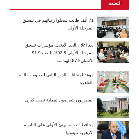
التعليم
71 ألف طالب سجلوا رغباتهم في تنسيق
المرحلة الأولى
بعد اعلان الحد الأدنى.. مؤشرات تنسيق
المرحلة الأولي 92.8% للطب 91.9
للأسنان87.9 للهندسة
موعد امتحانات الدور الثاني للدبلومات الفنية
بالقاهرة
المصريون يتعرضون لعملية نصب كبرى
محافظ الغربية يهنئ الأولى على الثانوية
الأزهرية تليفونيا