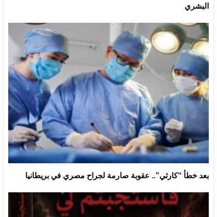
البشري
بعد خطأ “كارثي”.. عقوبة صارمة لجراح مصري في بريطانيا