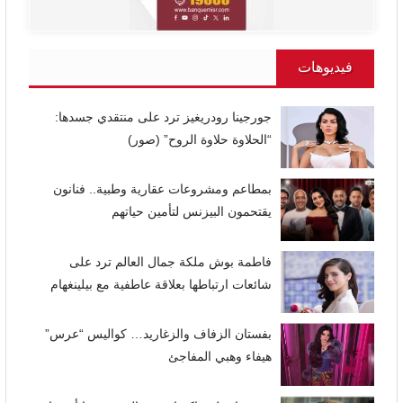
فيديوهات
جورجينا رودريغيز ترد على منتقدي جسدها:
“الحلاوة حلاوة الروح” (صور)
بمطاعم ومشروعات عقارية وطبية.. فنانون
يقتحمون البيزنس لتأمين حياتهم
فاطمة بوش ملكة جمال العالم ترد على
شائعات ارتباطها بعلاقة عاطفية مع بيلينغهام
بفستان الزفاف والزغاريد… كواليس “عرس”
هيفاء وهبي المفاجئ