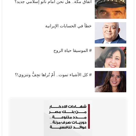
اتفاق مكة.. هل نحن أمام ناتو إسلامي جديد؟
خطأ في الحسابات الإيرانية
# الموسيقا حياة الروح
# كل الأشياء تموت.. أَمْ تُراها تجِفُّ وتنزوي!؟