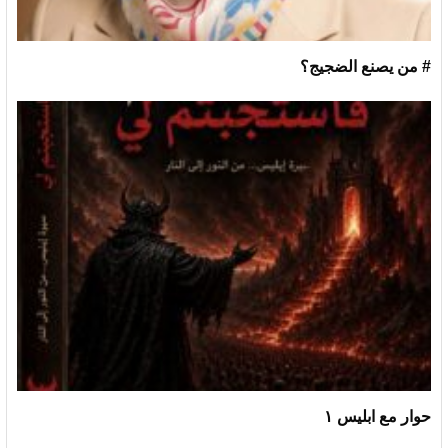
# من يصنع الضجيج؟
حوار مع ابليس ١