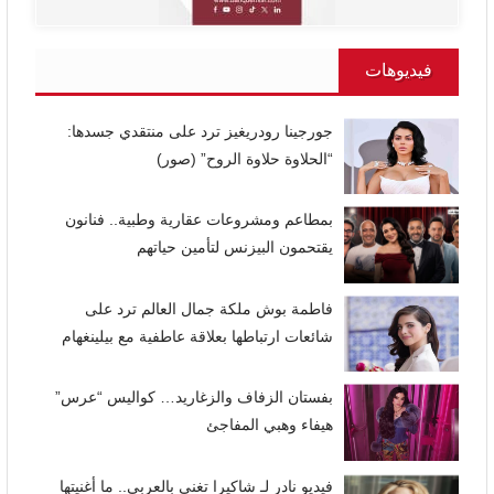
فيديوهات
جورجينا رودريغيز ترد على منتقدي جسدها:
“الحلاوة حلاوة الروح” (صور)
بمطاعم ومشروعات عقارية وطبية.. فنانون
يقتحمون البيزنس لتأمين حياتهم
فاطمة بوش ملكة جمال العالم ترد على
شائعات ارتباطها بعلاقة عاطفية مع بيلينغهام
بفستان الزفاف والزغاريد… كواليس “عرس”
هيفاء وهبي المفاجئ
فيديو نادر لـ شاكيرا تغني بالعربي.. ما أغنيتها