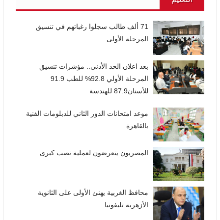
71 ألف طالب سجلوا رغباتهم في تنسيق
المرحلة الأولى
بعد اعلان الحد الأدنى.. مؤشرات تنسيق
المرحلة الأولي 92.8% للطب 91.9
للأسنان87.9 للهندسة
موعد امتحانات الدور الثاني للدبلومات الفنية
بالقاهرة
المصريون يتعرضون لعملية نصب كبرى
محافظ الغربية يهنئ الأولى على الثانوية
الأزهرية تليفونيا