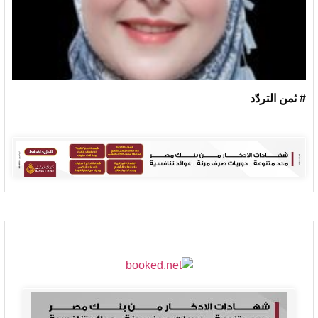
# ثمن التردّد