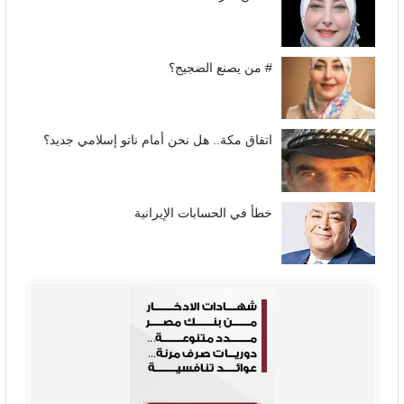
# من يصنع الضجيج؟
اتفاق مكة.. هل نحن أمام ناتو إسلامي جديد؟
خطأ في الحسابات الإيرانية