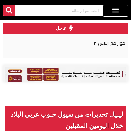
عاجل
حوار مع ابليس ٣
ليبيا.. تحذيرات من سيول جنوب غربي البلاد
خلال اليومين المقبلين