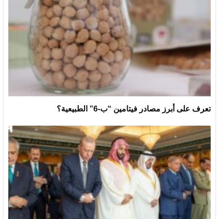
تعرف على أبرز مصادر فيتامين “ب-6” الطبيعية؟