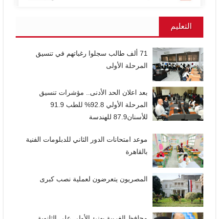
التعليم
71 ألف طالب سجلوا رغباتهم في تنسيق
المرحلة الأولى
بعد اعلان الحد الأدنى.. مؤشرات تنسيق
المرحلة الأولي 92.8% للطب 91.9
للأسنان87.9 للهندسة
موعد امتحانات الدور الثاني للدبلومات الفنية
بالقاهرة
المصريون يتعرضون لعملية نصب كبرى
محافظ الغربية يهنئ الأولى على الثانوية