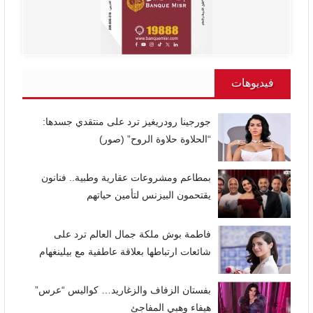
فيديوهات
جورجينا رودريغيز ترد على منتقدي جسدها:
“الحلاوة حلاوة الروح” (صور)
بمطاعم ومشروعات عقارية وطبية.. فنانون
يقتحمون البيزنس لتأمين حياتهم
فاطمة بوش ملكة جمال العالم ترد على
شائعات ارتباطها بعلاقة عاطفية مع بيلينغهام
بفستان الزفاف والزغاريد… كواليس “عرس”
هيفاء وهبي المفاجئ