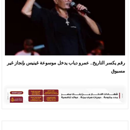
رقم يكسر التاريخ.. عمرو دياب يدخل موسوعة غينيس بإنجاز غير
مسبوق