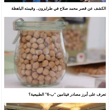
الكشف عن قصر محمد صلاح في طرابزون.. وقيمته الباهظة
تعرف على أبرز مصادر فيتامين “ب-6” الطبيعية؟