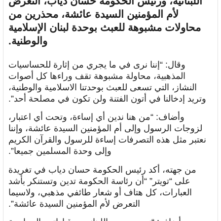
اللبنانية، ورئيس الحكومة حسان دياب، التعرض
لأم المؤمنين السيدة عائشة، محذرين من
محاولات مشبوهة للعبث بوحدة لبنان الإسلامية
والوطنية.
وقال: “إننا نرى في ما يجري من إثارة للحساسيات
المذهبية، محاولة مشبوهة تقف وراءها كل أصوات
النشاز، التي تسعى للعبث بوحدتنا الاسلامية والوطنية،
وتريد إدخالنا في أتون الفتنة ولن تكون في مصلحة أحد”.
وأضاف: “من هنا ندين أي إساءة، وتحت أي اعتبار،
لزوجات الرسول وإلى أم المؤمنين السيدة عائشة، وإننا
نعتبر مثل هذه التصرفات إساءة للرسول والقرآن الكريم
وإلى وحدة المسلمين جميعا”.
من جهته، أكد رئيس الحكومة حسان دياب في تغريدة
على “تويتر” “أن رئاسة الحكومة تدين وتستنكر بأشد
العبارات، كل هتاف أو شعار طائفي مذهبي، ولاسيما
التعرض لأم المؤمنين السيدة عائشة”.