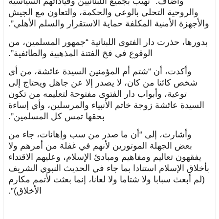
وأضاف: “نهيب بجميع اللبنانيين وقياداتهم السياسية
والروحية التحلي بالوعي والحكمة، والتعاون مع الجيش
والأجهزة الأمنية المكلفة حماية الاستقرار والسلم الأهلي”.
بدورها، حذرت دار الفتوى اللبنانية “جمهور المسلمين، من
الوقوع في فخ الفتنة المذهبية والطائفية”.
وأكدت، أن “شتم أم المؤمنين السيدة عائشة، من أي
شخص كائنا من كان، لا يصدر إلا عن جاهل ويحتاج إلى
توعية، وأبواب دار الفتوى مفتوحة لتعليمه من تكون
السيدة عائشة زوجة خاتم الأنبياء والمرسلين، وأي إساءة
بحقها تمس كل المسلمين”.
وأشارت، إلى “أن ما صدر من سب وإهانات، جاء من
بعض الجهلة الموتورين لأنهم في غفلة من أمرهم ولا
يفقهون تعاليم ومفاهيم ومبادئ الإسلام، وعليهم الاقتداء
بأخلاق الإسلام استنادا بما جاء في الحديث النبوي الشريف
(لم أبعث سبابا ولا شتاما ولا لعانا، إنما بعثت لأتمم مكارم
الأخلاق)”.