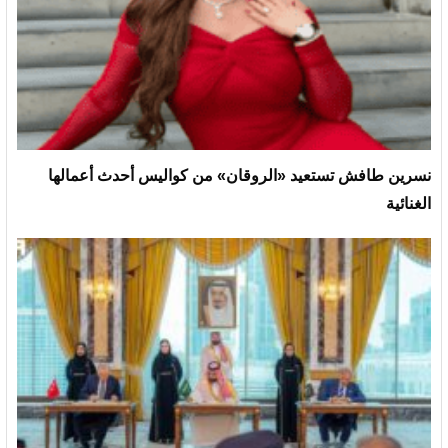
نسرين طافش تستعيد «الروقان» من كواليس أحدث أعمالها
الغنائية