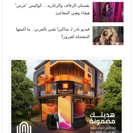
بفستان الزفاف والزغاريد… كواليس “عرس”
هيفاء وهبي المفاجئ
فيديو نادر لـ شاكيرا تغني بالعربي.. ما أغنيتها
المفضلة لفيروز؟