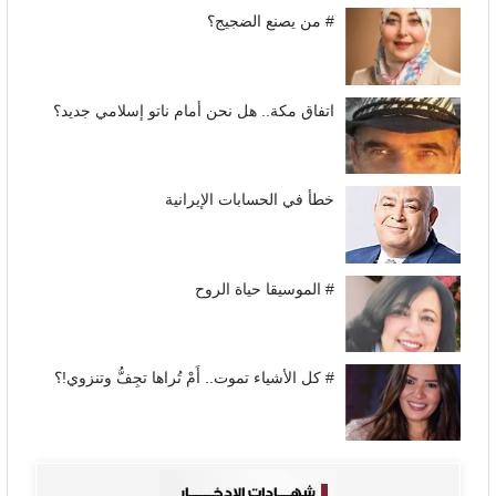
# من يصنع الضجيج؟
اتفاق مكة.. هل نحن أمام ناتو إسلامي جديد؟
خطأ في الحسابات الإيرانية
# الموسيقا حياة الروح
# كل الأشياء تموت.. أَمْ تُراها تجِفُّ وتنزوي!؟