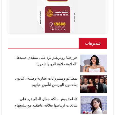
فيديوهات
جورجينا رودريغيز ترد على منتقدي جسدها:
“الحلاوة حلاوة الروح” (صور)
بمطاعم ومشروعات عقارية وطبية.. فنانون
يقتحمون البيزنس لتأمين حياتهم
فاطمة بوش ملكة جمال العالم ترد على
شائعات ارتباطها بعلاقة عاطفية مع بيلينغهام